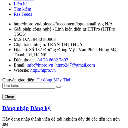
Liên hệ
Tìm kiếm
Rss Feeds
http://htpro.vn/uploads/freecontent/logo_small.svg
N/A
Giải pháp công nghệ - Linh kiện điện tử HTPro
(
HTPro
TSCS
)
M.S.D.N: 8430180863
Chịu trách nhiệm:
TRẦN THỊ THỦY
Địa chỉ:
Số 137 Đường Đông Mỹ - Vạn Phúc, Đông Mỹ,
Thanh Trì, Hà Nội.
Điện thoại:
+84 28 6682 7403
Email:
info@htpro.vn
htpro247@gmail.com
Website:
http://htpro.vn
Chuyển giao diện:
Tự động
Máy Tính
Close
Đăng nhập
Đăng ký
Hãy đăng nhập thành viên để trải nghiệm đầy đủ các tiện ích trên
site