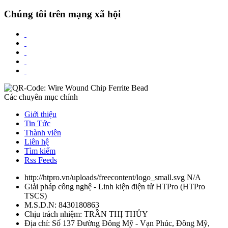
Chúng tôi trên mạng xã hội
Các chuyên mục chính
Giới thiệu
Tin Tức
Thành viên
Liên hệ
Tìm kiếm
Rss Feeds
http://htpro.vn/uploads/freecontent/logo_small.svg
N/A
Giải pháp công nghệ - Linh kiện điện tử HTPro
(
HTPro
TSCS
)
M.S.D.N: 8430180863
Chịu trách nhiệm:
TRẦN THỊ THỦY
Địa chỉ:
Số 137 Đường Đông Mỹ - Vạn Phúc, Đông Mỹ,