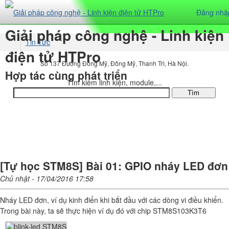
Đăng nhậ
Giải pháp công nghệ - Linh kiện
Tin Tức
điện tử HTPro
Tự học STM8
Số 137 Đường Đông Mỹ, Đông Mỹ, Thanh Trì, Hà Nội.
Hợp tác cùng phát triển
Tìm kiếm linh kiện, module,...
DANH MỤC SẢN PHẨM
[Tự học STM8S] Bài 01: GPIO nháy LED đơn
Chủ nhật - 17/04/2016 17:58
Nháy LED đơn, ví dụ kinh điển khi bắt đầu với các dòng vi điều khiển.
Trong bài này, ta sẽ thực hiện ví dụ đó với chip STM8S103K3T6