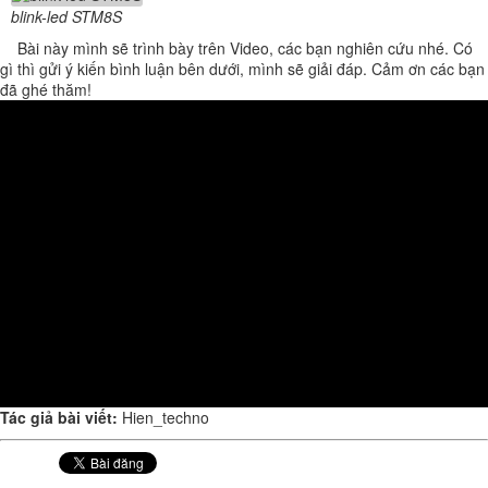
blink-led STM8S
Bài này mình sẽ trình bày trên Video, các bạn nghiên cứu nhé. Có
gì thì gửi ý kiến bình luận bên dưới, mình sẽ giải đáp. Cảm ơn các bạn
đã ghé thăm!
Tác giả bài viết:
Hien_techno