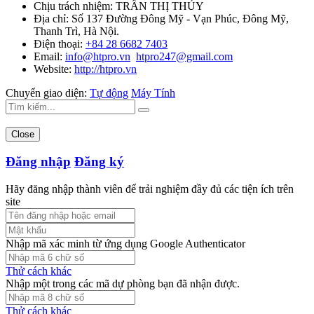
Chịu trách nhiệm:
TRẦN THỊ THỦY
Địa chỉ:
Số 137 Đường Đông Mỹ - Vạn Phúc, Đông Mỹ,
Thanh Trì, Hà Nội.
Điện thoại:
+84 28 6682 7403
Email:
info@htpro.vn
htpro247@gmail.com
Website:
http://htpro.vn
Chuyển giao diện:
Tự động
Máy Tính
Close
Đăng nhập
Đăng ký
Hãy đăng nhập thành viên để trải nghiệm đầy đủ các tiện ích trên
site
Nhập mã xác minh từ ứng dụng Google Authenticator
Thử cách khác
Nhập một trong các mã dự phòng bạn đã nhận được.
Thử cách khác