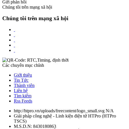
Gửi phản hồi
Chúng tôi trên mạng xã hội
Chúng tôi trên mạng xã hội
Các chuyên mục chính
Giới thiệu
Tin Tức
Thành viên
Liên hệ
Tìm kiếm
Rss Feeds
http://htpro.vn/uploads/freecontent/logo_small.svg
N/A
Giải pháp công nghệ - Linh kiện điện tử HTPro
(
HTPro
TSCS
)
M.S.D.N: 8430180863