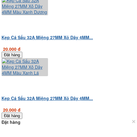
Kẹp Cá Sấu 32A Miệng 27MM Xỏ Dây 4MM...
20.000 đ
Đặt hàng
Kẹp Cá Sấu 32A Miệng 27MM Xỏ Dây 4MM...
20.000 đ
Đặt hàng
×
Đặt hàng