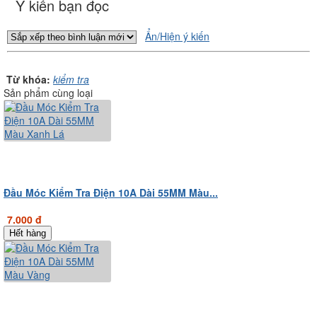
Ý kiến bạn đọc
Ẩn/Hiện ý kiến
Từ khóa:
kiểm tra
Sản phẩm cùng loại
Đầu Móc Kiểm Tra Điện 10A Dài 55MM Màu...
7.000 đ
Hết hàng