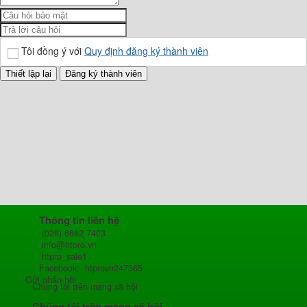
Tôi đồng ý với
Quy định đăng ký thành viên
Thông tin liên hệ
(028) 6682 7403
info@htpro.vn
htpro_sale1
Facebook: htprovn247365
Gửi phản hồi
Chúng tôi trên mạng xã hội
Chúng tôi trên mạng xã hội