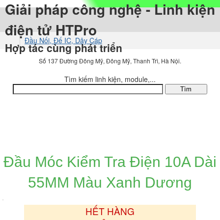
Giải pháp công nghệ - Linh kiện
điện tử HTPro
Đầu Nối, Đế IC, Dây Cáp
Hợp tác cùng phát triển
Đầu Kẹp Cá Sấu, Đầu Móc
Số 137 Đường Đông Mỹ, Đông Mỹ, Thanh Trì, Hà Nội.
Tìm kiếm linh kiện, module,...
DANH MỤC SẢN PHẨM
Đầu Móc Kiểm Tra Điện 10A Dài
55MM Màu Xanh Dương
HẾT HÀNG