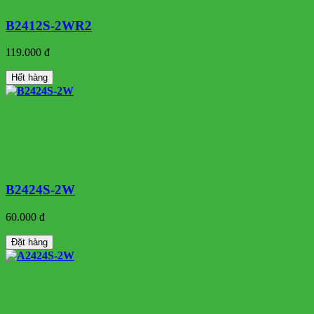
B2412S-2WR2
119.000 đ
Hết hàng
B2424S-2W
60.000 đ
Đặt hàng