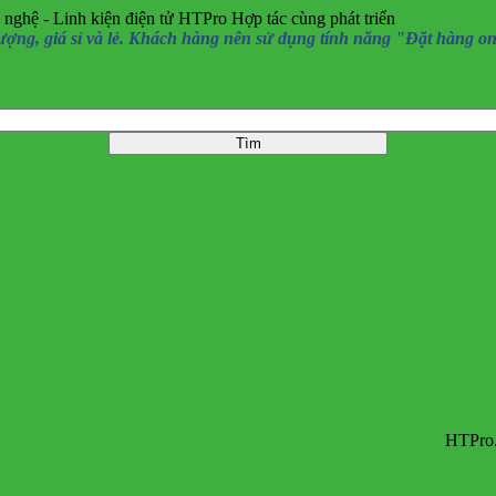
 nghệ - Linh kiện điện tử HTPro
Hợp tác cùng phát triển
, giá sỉ và lẻ. Khách hàng nên sử dụng tính năng "Đặt hàng online
HTPro.vn chuyể