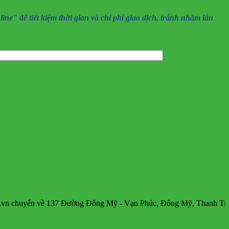
" để tiết kiệm thời gian và chi phí giao dịch, tránh nhầm lẫn
n về 137 Đường Đông Mỹ - Vạn Phúc, Đông Mỹ, Thanh Trì, Hà Nội