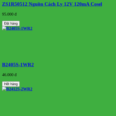
ZS1R50512 Nguồn Cách Ly 12V 120mA Cosel
95.000 đ
Đặt hàng
B2405S-1WR2
46.000 đ
Hết hàng