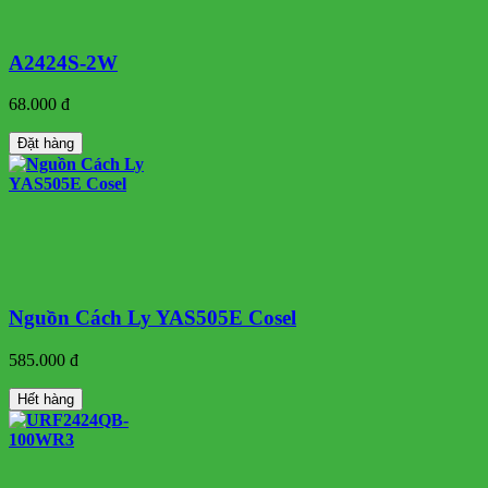
A2424S-2W
68.000 đ
Đặt hàng
Nguồn Cách Ly YAS505E Cosel
585.000 đ
Hết hàng