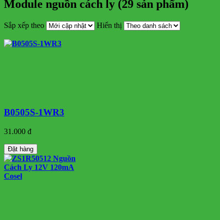
Module nguồn cách ly (29 sản phẩm)
Sắp xếp theo
Hiển thị
B0505S-1WR3
31.000 đ
Đặt hàng