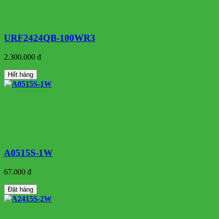
URF2424QB-100WR3
2.300.000 đ
Hết hàng
A0515S-1W
67.000 đ
Đặt hàng