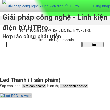
Đăng nhập
Giải pháp công nghệ - Linh kiện
điện tử HTPro
Số 137 Đường Đông Mỹ, Đông Mỹ, Thanh Trì, Hà Nội.
Hợp tác cùng phát triển
Tìm kiếm linh kiện, module,...
DANH MỤC SẢN PHẨM
Led Thanh (1 sản phẩm)
Sắp xếp theo
Hiển thị