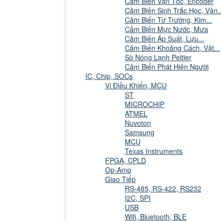
Cảm Biến Vận Tốc, Encoder
Cảm Biến Sinh Trắc Học, Vân..
Cảm Biến Từ Trường, Kim...
Cảm Biến Mực Nước, Mưa
Cảm Biến Áp Suất, Lưu...
Cảm Biến Khoảng Cách, Vật...
Sò Nóng Lạnh Peltier
Cảm Biến Phát Hiện Người
IC, Chip, SOCs
Vi Điều Khiển, MCU
ST
MICROCHIP
ATMEL
Nuvoton
Samsung
MCU
Texas Instruments
FPGA, CPLD
Op-Amp
Giao Tiếp
RS-485, RS-422, RS232
I2C, SPI
USB
Wifi, Bluetooth, BLE