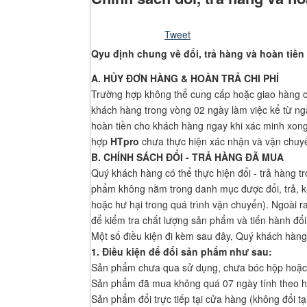
Hãy đăng nhập thành viên để trải nghiệm đầy đủ các tiện ích trên sit
Tweet
Qyu định chung về đổi, trả hàng và hoàn tiền
Nhập mã xác minh từ ứng dụng Google Authenticator
A. HỦY ĐƠN HÀNG & HOÀN TRẢ CHI PHÍ
Thử cách khác
Trường hợp không thể cung cấp hoặc giao hàng c
Nhập một trong các mã dự phòng bạn đã nhận được.
khách hàng trong vòng 02 ngày làm việc kể từ 
hoàn tiền cho khách hàng ngay khi xác minh xong
Thử cách khác
hợp
HTpro
chưa thực hiện xác nhận và vận chuy
Đăng nhập
B. CHÍNH SÁCH ĐỔI - TRẢ HÀNG ĐÃ MUA
Quý khách hàng có thể thực hiện đổi - trả hàng
phẩm không nằm trong danh mục được đổi, trả, k
hoặc hư hại trong quá trình vận chuyển). Ngoài r
để kiểm tra chất lượng sản phẩm và tiến hành đổ
Một số điều kiện đi kèm sau đây, Quý khách hàng v
1. Điều kiện để đổi sản phẩm như sau:
Sản phẩm chưa qua sử dụng, chưa bóc hộp hoặc 
Sản phẩm đã mua không quá 07 ngày tính theo 
Sản phẩm đổi trực tiếp tại cửa hàng (không đổi t