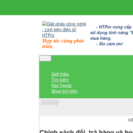
- HTPro cung cấp bo
sử dụng tính năng "Đặ
mua hàng.
Hợp tác cùng phát
- Xin cảm ơn!
triển
Giới thiệu
Tìm kiếm
Rss Feeds
Shop linh kiện
Thành viên đăng nhập
HTPro.vn c
Chính sách đổi, trả hàng và ho