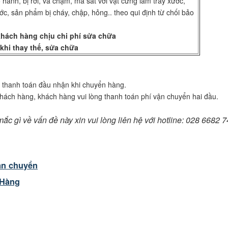
ành, bị rơi, va chạm, ma sát với vật cứng làm trầy xước,
c, sản phẩm bị cháy, chập, hỏng.. theo qui định từ chối bảo
khách hàng chịu chi phí sửa chữa
 khi thay thế, sửa chữa
n thanh toán đầu nhận khi chuyển hàng.
hách hàng, khách hàng vui lòng thanh toán phí vận chuyển hai đầu.
 gì về vấn đề này xin vui lòng liên hệ với hotline: 028 6682 7
ận chuyển
 Hàng