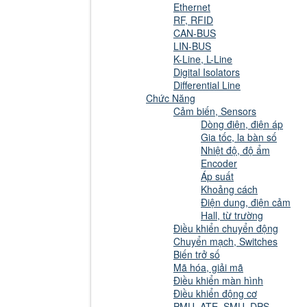
Ethernet
RF, RFID
CAN-BUS
LIN-BUS
K-Line, L-Line
Digital Isolators
Differential Line
Chức Năng
Cảm biến, Sensors
Dòng điện, điện áp
Gia tốc, la bàn số
Nhiệt độ, độ ẩm
Encoder
Áp suất
Khoảng cách
Điện dung, điện cảm
Hall, từ trường
Điều khiển chuyển động
Chuyển mạch, Switches
Biến trở số
Mã hóa, giải mã
Điều khiển màn hình
Điều khiển động cơ
PMU, ATE, SMU, DPS