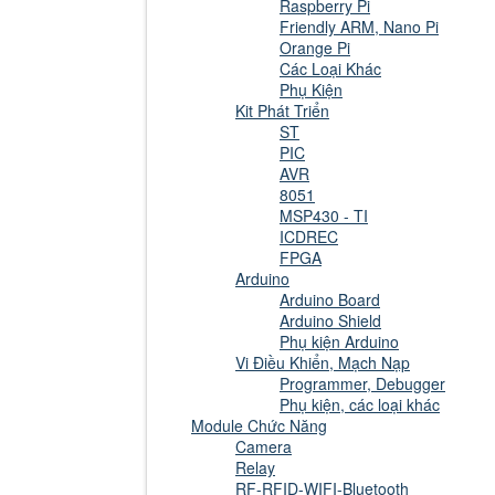
Raspberry Pi
Friendly ARM, Nano Pi
Orange Pi
Các Loại Khác
Phụ Kiện
Kit Phát Triển
ST
PIC
AVR
8051
MSP430 - TI
ICDREC
FPGA
Arduino
Arduino Board
Arduino Shield
Phụ kiện Arduino
Vi Điều Khiển, Mạch Nạp
Programmer, Debugger
Phụ kiện, các loại khác
Module Chức Năng
Camera
Relay
RF-RFID-WIFI-Bluetooth