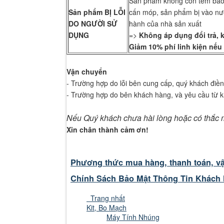
Sản phẩm không còn tem bảo h
Sản phẩm BỊ LỖI
cấn móp, sản phẩm bị vào nướ
DO NGƯỜI SỬ
hành của nhà sản xuất
DỤNG
=>
Không áp dụng đổi trả, 
Giảm 10% phí linh kiện nếu
Vận chuyển
- Trường hợp do lỗi bên cung cấp, quý khách điề
- Trường hợp do bên khách hàng, và yêu cầu từ k
Nếu Quý khách chưa hài lòng hoặc có thắc mắc
Xin chân thành cảm ơn!
Phương thức mua hàng, thanh toán, v
Chính Sách Bảo Mật Thông Tin Khách
Trang nhất
Kit, Bo Mạch
Máy Tính Nhúng