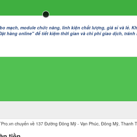
 mạch, module chức năng, linh kiện chất lượng, giá sỉ và lẻ. K
t hàng online" để tiết kiệm thời gian và chi phí giao dịch, tránh
huyển về 137 Đường Đông Mỹ - Vạn Phúc, Đông Mỹ, Thanh Trì, Hà Nội
àn tiền