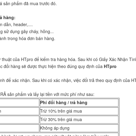
iá sản phẩm đã mua trước đó.
rả hàng
:
án dẫn, header,....
g sử dụng gây cháy, hỏng...
ành trong hóa đơn bán hàng.
ỹ thuật của HTpro
để kiểm tra hàng hóa. Sau khi có Giấy Xác Nhận Tìn
ệc đổi hàng sẽ được thực hiện theo đúng quy định của
HTpro
nh để xác nhận. Sau khi có xác nhận, việc đổi trả theo quy định của 
 sản phẩm và lấy lại tiền với mức phí như sau:
Phí đổi hàng / trả hàng
n
Trừ 10% trên giá mua
Trừ 30% trên giá mua
Không áp dụng