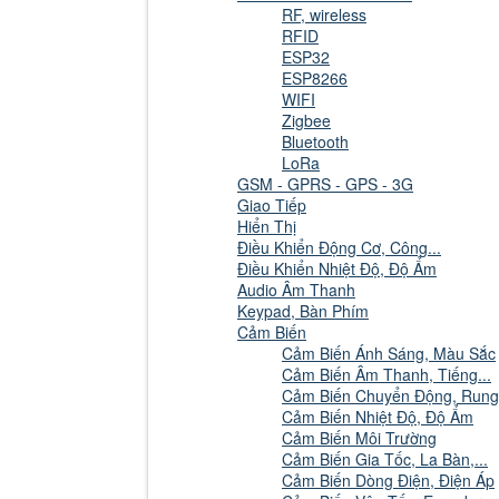
RF, wireless
RFID
ESP32
ESP8266
WIFI
Zigbee
Bluetooth
LoRa
GSM - GPRS - GPS - 3G
Giao Tiếp
Hiển Thị
Điều Khiển Động Cơ, Công...
Điều Khiển Nhiệt Độ, Độ Ẩm
Audio Âm Thanh
Keypad, Bàn Phím
Cảm Biến
Cảm Biến Ánh Sáng, Màu Sắc
Cảm Biến Âm Thanh, Tiếng...
Cảm Biến Chuyển Động, Rung
Cảm Biến Nhiệt Độ, Độ Ẩm
Cảm Biến Môi Trường
Cảm Biến Gia Tốc, La Bàn,...
Cảm Biến Dòng Điện, Điện Áp