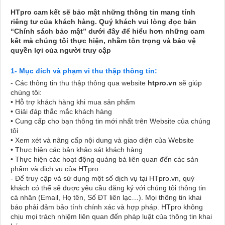
HTpro cam kết sẽ bảo mật những thông tin mang tính
riêng tư của khách hàng. Quý khách vui lòng đọc bản
“Chính sách bảo mật” dưới đây để hiểu hơn những cam
kết mà chúng tôi thực hiện, nhằm tôn trọng và bảo vệ
quyền lợi của người truy cập
1- Mục đích và phạm vi thu thập thông tin:
- Các thông tin thu thập thông qua website
htpro.vn
sẽ giúp
chúng tôi:
• Hỗ trợ khách hàng khi mua sản phẩm
• Giải đáp thắc mắc khách hàng
• Cung cấp cho bạn thông tin mới nhất trên Website của chúng
tôi
• Xem xét và nâng cấp nội dung và giao diện của Website
• Thực hiện các bản khảo sát khách hàng
• Thực hiện các hoạt động quảng bá liên quan đến các sản
phẩm và dịch vụ của HTpro
- Để truy cập và sử dụng một số dịch vụ tại HTpro.vn, quý
khách có thể sẽ được yêu cầu đăng ký với chúng tôi thông tin
cá nhân (Email, Họ tên, Số ĐT liên lạc…). Mọi thông tin khai
báo phải đảm bảo tính chính xác và hợp pháp. HTpro không
chịu mọi trách nhiệm liên quan đến pháp luật của thông tin khai