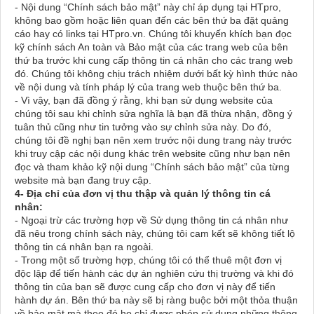
- Nội dung “Chính sách bảo mật” này chỉ áp dụng tại HTpro,
không bao gồm hoặc liên quan đến các bên thứ ba đặt quảng
cáo hay có links tại HTpro.vn. Chúng tôi khuyến khích bạn đọc
kỹ chính sách An toàn và Bảo mật của các trang web của bên
thứ ba trước khi cung cấp thông tin cá nhân cho các trang web
đó. Chúng tôi không chịu trách nhiệm dưới bất kỳ hình thức nào
về nội dung và tính pháp lý của trang web thuộc bên thứ ba.
- Vì vậy, bạn đã đồng ý rằng, khi bạn sử dụng website của
chúng tôi sau khi chỉnh sửa nghĩa là bạn đã thừa nhận, đồng ý
tuân thủ cũng như tin tưởng vào sự chỉnh sửa này. Do đó,
chúng tôi đề nghị bạn nên xem trước nội dung trang này trước
khi truy cập các nội dung khác trên website cũng như bạn nên
đọc và tham khảo kỹ nội dung “Chính sách bảo mật” của từng
website mà bạn đang truy cập.
4- Địa chỉ của đơn vị thu thập và quản lý thông tin cá
nhân:
- Ngoại trừ các trường hợp về Sử dụng thông tin cá nhân như
đã nêu trong chính sách này, chúng tôi cam kết sẽ không tiết lộ
thông tin cá nhân bạn ra ngoài.
- Trong một số trường hợp, chúng tôi có thể thuê một đơn vị
độc lập để tiến hành các dự án nghiên cứu thị trường và khi đó
thông tin của bạn sẽ được cung cấp cho đơn vị này để tiến
hành dự án. Bên thứ ba này sẽ bị ràng buộc bởi một thỏa thuận
về bảo mật mà theo đó họ chỉ được phép sử dụng những thông