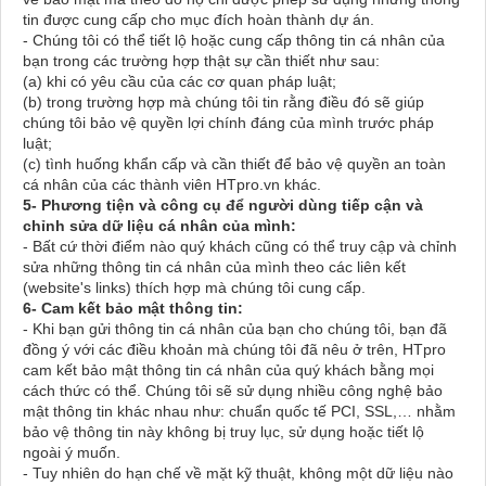
tin được cung cấp cho mục đích hoàn thành dự án.
- Chúng tôi có thể tiết lộ hoặc cung cấp thông tin cá nhân của
bạn trong các trường hợp thật sự cần thiết như sau:
(a) khi có yêu cầu của các cơ quan pháp luật;
(b) trong trường hợp mà chúng tôi tin rằng điều đó sẽ giúp
chúng tôi bảo vệ quyền lợi chính đáng của mình trước pháp
luật;
(c) tình huống khẩn cấp và cần thiết để bảo vệ quyền an toàn
cá nhân của các thành viên HTpro.vn khác.
5- Phương tiện và công cụ để người dùng tiếp cận và
chỉnh sửa dữ liệu cá nhân của mình:
- Bất cứ thời điểm nào quý khách cũng có thể truy cập và chỉnh
sửa những thông tin cá nhân của mình theo các liên kết
(website's links) thích hợp mà chúng tôi cung cấp.
6- Cam kết bảo mật thông tin:
- Khi bạn gửi thông tin cá nhân của bạn cho chúng tôi, bạn đã
đồng ý với các điều khoản mà chúng tôi đã nêu ở trên, HTpro
cam kết bảo mật thông tin cá nhân của quý khách bằng mọi
cách thức có thể. Chúng tôi sẽ sử dụng nhiều công nghệ bảo
mật thông tin khác nhau như: chuẩn quốc tế PCI, SSL,… nhằm
bảo vệ thông tin này không bị truy lục, sử dụng hoặc tiết lộ
ngoài ý muốn.
- Tuy nhiên do hạn chế về mặt kỹ thuật, không một dữ liệu nào