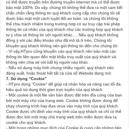
có thể được truyền trên đường truyền internet mà có thể được
bảo mật 100%. Do vậy, chúng tôi không thể đưa ra một cam kết
chắc chắn rằng thông tin quý khách cung cấp cho chúng tôi sẽ
được bảo mật một cách tuyệt đối an toàn, và chúng tôi không
thể chịu trách nhiệm trong trường hợp có sự truy cập trái phép
thông tin cá nhân của quý khách như các trường hợp quý khách
tự ý chia sẻ thông tin với người khác…. Nếu quý khách không
đồng ý với các điều khoản như đã mô tả ở trên, Chúng tôi
khuyên quý khách không nên gửi thông tin đến cho chúng tôi.
- Vì vậy,HTpro cũng khuyến cáo quý khách nên bảo mật các
thông tin liên quan đến mật khẩu truy xuất của quý khách và
không nên chia sẻ với bất kỳ người nào khác.
- Nếu sử dụng máy tính chung nhiều người, quý khách nên
đăng xuất, hoặc thoát hết tất cả cửa sổ Website đang mở.
7. Sử dụng “Cookie”
- HTpro dùng "Cookie" để giúp cá nhân hóa và nâng cao tối đa
hiệu quả sử dụng thời gian trực tuyến của quý khách.
- Một cookie là một file văn bản được đặt trên đĩa cứng của bạn
bởi một máy chủ của trang web. Cookie không được dùng để
chạy chương trình hay đưa virus vào máy tính của quý khách.
Cookie được chỉ định vào máy tính của quý khách và chỉ có thể
được đọc bởi một máy chủ trang web trên miền được đưa ra
cookie cho quý khách.
- Một trong những mục đích của Cookie là cung cấp những tiện