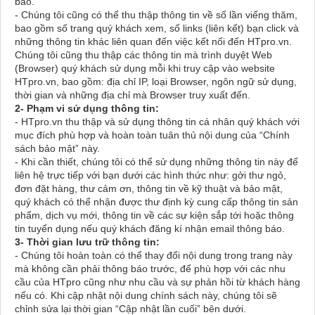
báo.
- Chúng tôi cũng có thể thu thập thông tin về số lần viếng thăm,
bao gồm số trang quý khách xem, số links (liên kết) bạn click và
những thông tin khác liên quan đến việc kết nối đến HTpro.vn.
Chúng tôi cũng thu thập các thông tin mà trình duyệt Web
(Browser) quý khách sử dụng mỗi khi truy cập vào website
HTpro.vn, bao gồm: địa chỉ IP, loại Browser, ngôn ngữ sử dụng,
thời gian và những địa chỉ mà Browser truy xuất đến.
2- Phạm vi sử dụng thông tin:
- HTpro.vn thu thập và sử dụng thông tin cá nhân quý khách với
mục đích phù hợp và hoàn toàn tuân thủ nội dung của “Chính
sách bảo mật” này.
- Khi cần thiết, chúng tôi có thể sử dụng những thông tin này để
liên hệ trực tiếp với bạn dưới các hình thức như: gởi thư ngỏ,
đơn đặt hàng, thư cảm ơn, thông tin về kỹ thuật và bảo mật,
quý khách có thể nhận được thư định kỳ cung cấp thông tin sản
phẩm, dịch vụ mới, thông tin về các sự kiện sắp tới hoặc thông
tin tuyển dụng nếu quý khách đăng kí nhận email thông báo.
3- Thời gian lưu trữ thông tin:
- Chúng tôi hoàn toàn có thể thay đổi nội dung trong trang này
mà không cần phải thông báo trước, để phù hợp với các nhu
cầu của HTpro cũng như nhu cầu và sự phản hồi từ khách hàng
nếu có. Khi cập nhật nội dung chính sách này, chúng tôi sẽ
chỉnh sửa lại thời gian “Cập nhật lần cuối” bên dưới.