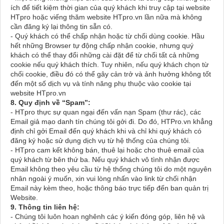
ích để tiết kiệm thời gian của quý khách khi truy cập tại website
HTpro hoặc viếng thăm website HTpro.vn lần nữa mà không
cần đăng ký lại thông tin sẵn có.
- Quý khách có thể chấp nhận hoặc từ chối dùng cookie. Hầu
hết những Browser tự động chấp nhận cookie, nhưng quý
khách có thể thay đổi những cài đặt để từ chối tất cả những
cookie nếu quý khách thích. Tuy nhiên, nếu quý khách chọn từ
chối cookie, điều đó có thể gây cản trở và ảnh hưởng không tốt
đến một số dịch vụ và tính năng phụ thuộc vào cookie tại
website HTpro.vn
8. Quy định về “Spam”:
- HTpro thực sự quan ngại đến vấn nạn Spam (thư rác), các
Email giả mạo danh tín chúng tôi gởi đi. Do đó, HTPro.vn khẳng
định chỉ gởi Email đến quý khách khi và chỉ khi quý khách có
đăng ký hoặc sử dụng dịch vụ từ hệ thống của chúng tôi.
- HTpro cam kết không bán, thuê lại hoặc cho thuê email của
quý khách từ bên thứ ba. Nếu quý khách vô tình nhận được
Email không theo yêu cầu từ hệ thống chúng tôi do một nguyên
nhân ngoài ý muốn, xin vui lòng nhấn vào link từ chối nhận
Email này kèm theo, hoặc thông báo trực tiếp đến ban quản trị
Website.
9. Thông tin liên hệ:
- Chúng tôi luôn hoan nghênh các ý kiến đóng góp, liên hệ và