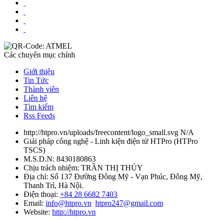
Các chuyên mục chính
Giới thiệu
Tin Tức
Thành viên
Liên hệ
Tìm kiếm
Rss Feeds
http://htpro.vn/uploads/freecontent/logo_small.svg
N/A
Giải pháp công nghệ - Linh kiện điện tử HTPro
(
HTPro
TSCS
)
M.S.D.N: 8430180863
Chịu trách nhiệm:
TRẦN THỊ THỦY
Địa chỉ:
Số 137 Đường Đông Mỹ - Vạn Phúc, Đông Mỹ,
Thanh Trì, Hà Nội.
Điện thoại:
+84 28 6682 7403
Email:
info@htpro.vn
htpro247@gmail.com
Website:
http://htpro.vn