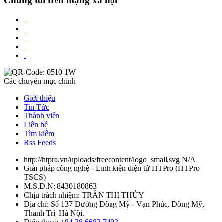
Chúng tôi trên mạng xã hội
Các chuyên mục chính
Giới thiệu
Tin Tức
Thành viên
Liên hệ
Tìm kiếm
Rss Feeds
http://htpro.vn/uploads/freecontent/logo_small.svg
N/A
Giải pháp công nghệ - Linh kiện điện tử HTPro
(
HTPro
TSCS
)
M.S.D.N: 8430180863
Chịu trách nhiệm:
TRẦN THỊ THỦY
Địa chỉ:
Số 137 Đường Đông Mỹ - Vạn Phúc, Đông Mỹ,
Thanh Trì, Hà Nội.
Điện thoại:
+84 28 6682 7403