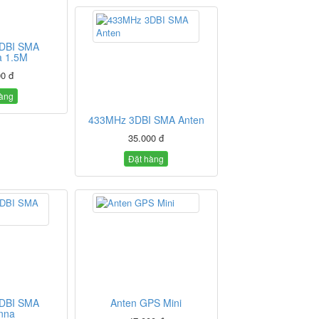
DBI SMA
a 1.5M
00 đ
hàng
433MHz 3DBI SMA Anten
35.000 đ
Đặt hàng
DBI SMA
Anten GPS Mini
nna