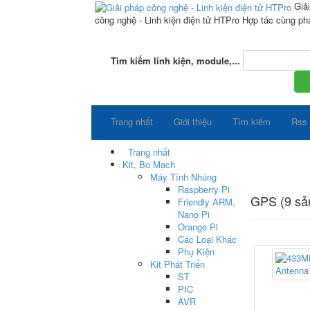
Giả
công nghệ - Linh kiện điện tử HTPro
Hợp tác cùng phá
Tìm kiếm linh kiện, module,...
Trang nhất
Giới thiệu
Tìm kiếm
Rss
Trang nhất
Kit, Bo Mạch
Máy Tính Nhúng
Raspberry Pi
GPS (9 sả
Friendly ARM,
Nano Pi
Orange Pi
Các Loại Khác
Phụ Kiện
Kit Phát Triển
ST
PIC
AVR