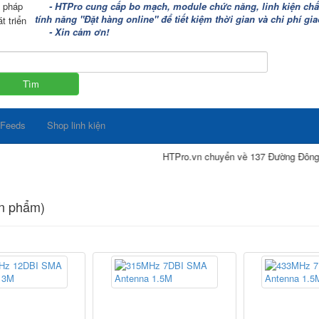
i pháp
- HTPro cung cấp bo mạch, module chức năng, linh kiện chất 
tính năng "Đặt hàng online" để tiết kiệm thời gian và chi phí g
t triển
- Xin cảm ơn!
 Feeds
Shop linh kiện
HTPro.vn chuyển về 137 Đường Đông Mỹ - Vạn 
n phẩm)