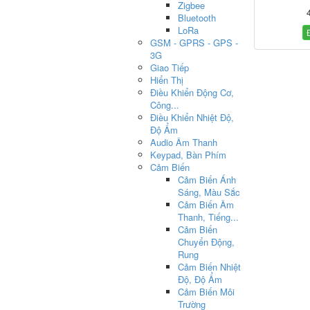
Zigbee
Bluetooth
LoRa
GSM - GPRS - GPS -
3G
Giao Tiếp
Hiển Thị
Điều Khiển Động Cơ,
Công...
Điều Khiển Nhiệt Độ,
Độ Ẩm
Audio Âm Thanh
Keypad, Bàn Phím
Cảm Biến
Cảm Biến Ánh
Sáng, Màu Sắc
Cảm Biến Âm
Thanh, Tiếng...
Cảm Biến
Chuyển Động,
Rung
Cảm Biến Nhiệt
Độ, Độ Ẩm
Cảm Biến Môi
Trường