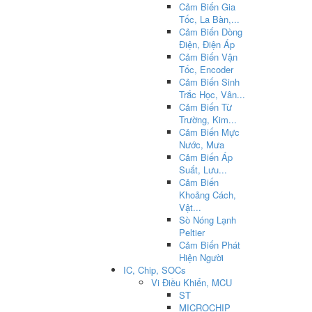
Cảm Biến Gia
Tốc, La Bàn,...
Cảm Biến Dòng
Điện, Điện Áp
Cảm Biến Vận
Tốc, Encoder
Cảm Biến Sinh
Trắc Học, Vân...
Cảm Biến Từ
Trường, Kim...
Cảm Biến Mực
Nước, Mưa
Cảm Biến Áp
Suất, Lưu...
Cảm Biến
Khoảng Cách,
Vật...
Sò Nóng Lạnh
Peltier
Cảm Biến Phát
Hiện Người
IC, Chip, SOCs
Vi Điều Khiển, MCU
ST
MICROCHIP