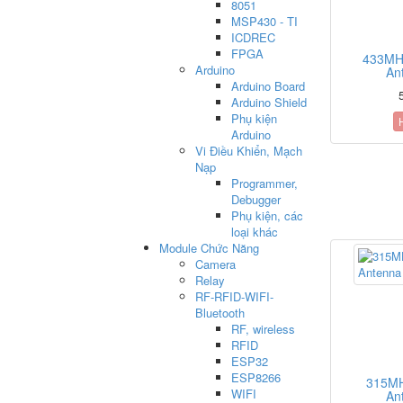
8051
MSP430 - TI
ICDREC
FPGA
433MH
Arduino
An
Arduino Board
Arduino Shield
Phụ kiện
Arduino
Vi Điều Khiển, Mạch
Nạp
Programmer,
Debugger
Phụ kiện, các
loại khác
Module Chức Năng
Camera
Relay
RF-RFID-WIFI-
Bluetooth
RF, wireless
RFID
ESP32
ESP8266
315MH
WIFI
An