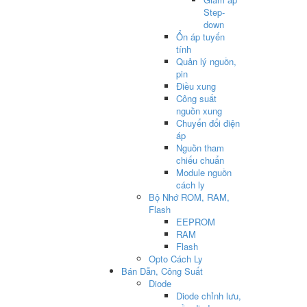
Step-
down
Ổn áp tuyến
tính
Quản lý nguồn,
pin
Điều xung
Công suất
nguồn xung
Chuyển đổi điện
áp
Nguồn tham
chiếu chuẩn
Module nguồn
cách ly
Bộ Nhớ ROM, RAM,
Flash
EEPROM
RAM
Flash
Opto Cách Ly
Bán Dẫn, Công Suất
Diode
Diode chỉnh lưu,