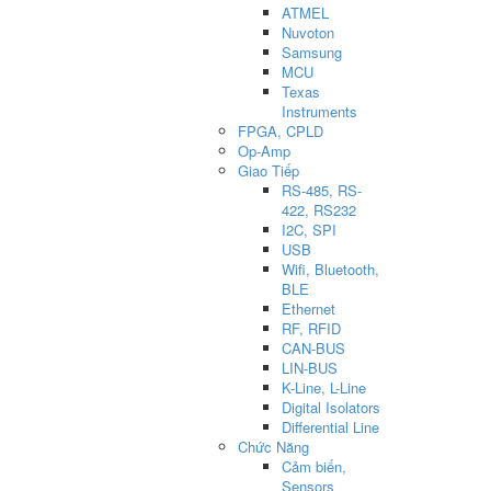
ATMEL
Nuvoton
Samsung
MCU
Texas
Instruments
FPGA, CPLD
Op-Amp
Giao Tiếp
RS-485, RS-
422, RS232
I2C, SPI
USB
Wifi, Bluetooth,
BLE
Ethernet
RF, RFID
CAN-BUS
LIN-BUS
K-Line, L-Line
Digital Isolators
Differential Line
Chức Năng
Cảm biến,
Sensors