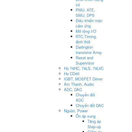
cơ
PMU, ATE,
SMU, DPS
Điều khiển màn
cảm ứng
Mở rộng I/O
RTC,Timing,
định thời
Darlington
transistor Array
Reset and
Supervisor
Họ 74HC, 74LS, 74LVC
Họ CD40
IGBT, MOSFET Driver
Âm Thanh, Audio
ADC, DAC
Chuyển đổi
ADC
Chuyển đổi DAC
Nguồn, Power
Ổn áp xung
Tăng áp
Step-up
Giảm áp