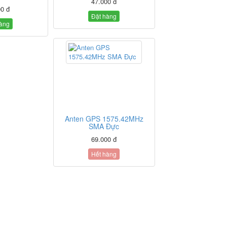
47.000 đ
00 đ
Đặt hàng
hàng
Anten GPS 1575.42MHz
SMA Đực
69.000 đ
Hết hàng