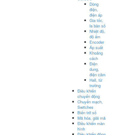
Dòng
điện,
điện áp
Gia tốc,
la bàn số
Nhiệt độ,
độ ẩm
Encoder
Áp suất
Khoảng
cách
Điện
dung,
điện cảm
Hall, từ
trường
Điều khiển
chuyển động
Chuyển mạch,
Switches
Biến trở số
Mã hóa, giải mã
Điều khiển màn
hình
Điều khiển động