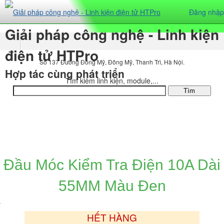
Đăng nhập
Giải pháp công nghệ - Linh kiện
điện tử HTPro
Số 137 Đường Đông Mỹ, Đông Mỹ, Thanh Trì, Hà Nội.
Hợp tác cùng phát triển
Tìm kiếm linh kiện, module,...
DANH MỤC SẢN PHẨM
Đầu Móc Kiểm Tra Điện 10A Dài
55MM Màu Đen
HẾT HÀNG