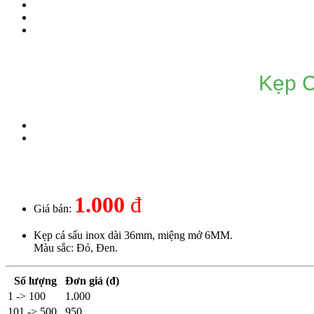
Kẹp 
1.000
đ
Giá bán:
Kẹp cá sấu inox dài 36mm, miệng mở 6MM.
Màu sắc: Đỏ, Đen.
Số lượng
Đơn giá (đ)
1 -> 100
1.000
101 -> 500
950