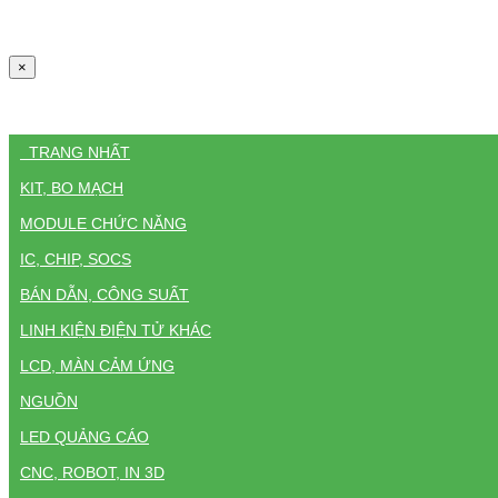
×
TRANG NHẤT
KIT, BO MẠCH
MODULE CHỨC NĂNG
IC, CHIP, SOCS
BÁN DẪN, CÔNG SUẤT
LINH KIỆN ĐIỆN TỬ KHÁC
LCD, MÀN CẢM ỨNG
NGUỒN
LED QUẢNG CÁO
CNC, ROBOT, IN 3D