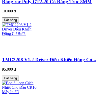
Ròng rọc Puly GT2-20 Có Răng Trục 8MM
10.000 đ
Đặt hàng
TMC2208 V1.2 Driver Điều Khiển Động Cơ...
95.000 đ
Đặt hàng