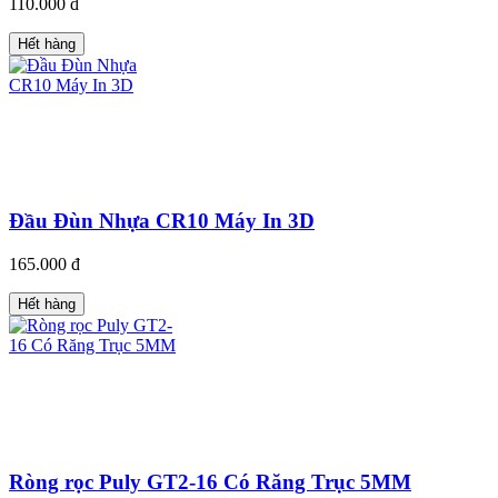
110.000 đ
Hết hàng
Đầu Đùn Nhựa CR10 Máy In 3D
165.000 đ
Hết hàng
Ròng rọc Puly GT2-16 Có Răng Trục 5MM