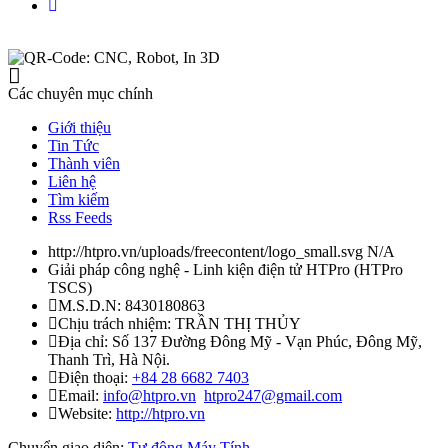
Các chuyên mục chính
Giới thiệu
Tin Tức
Thành viên
Liên hệ
Tìm kiếm
Rss Feeds
http://htpro.vn/uploads/freecontent/logo_small.svg
N/A
Giải pháp công nghệ - Linh kiện điện tử HTPro
(
HTPro
TSCS
)
M.S.D.N: 8430180863
Chịu trách nhiệm:
TRẦN THỊ THỦY
Địa chỉ:
Số 137 Đường Đông Mỹ - Vạn Phúc, Đông Mỹ,
Thanh Trì, Hà Nội.
Điện thoại:
+84 28 6682 7403
Email:
info@htpro.vn
htpro247@gmail.com
Website:
http://htpro.vn
Chuyển giao diện:
Tự động
Máy Tính