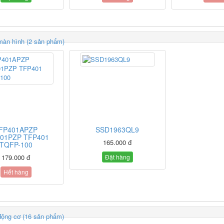
màn hình (2 sản phẩm)
FP401APZP
SSD1963QL9
01PZP TFP401
165.000 đ
TQFP-100
179.000 đ
Đặt hàng
Hết hàng
động cơ (16 sản phẩm)