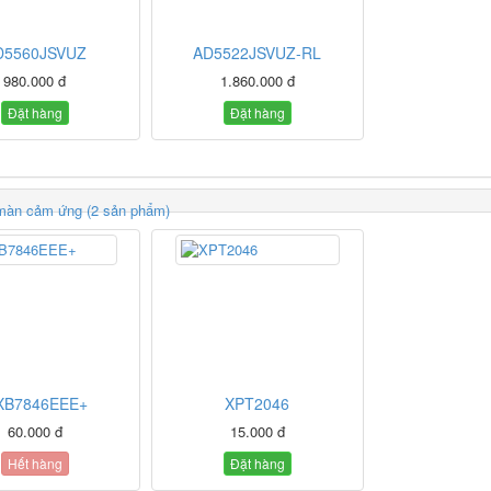
D5560JSVUZ
AD5522JSVUZ-RL
980.000 đ
1.860.000 đ
Đặt hàng
Đặt hàng
 màn cảm ứng (2 sản phẩm)
XB7846EEE+
XPT2046
60.000 đ
15.000 đ
Hết hàng
Đặt hàng