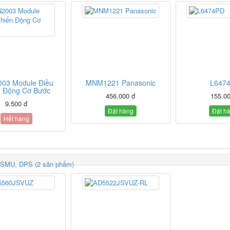
03 Module Điều
MNM1221 Panasonic
L647
n Động Cơ Bước
456.000 đ
155.00
9.500 đ
Đặt hàng
Đặt h
Hết hàng
SMU, DPS (2 sản phẩm)