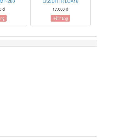
MP-280
LIS3DHTR LGA16
0 đ
17.000 đ
àng
Hết hàng