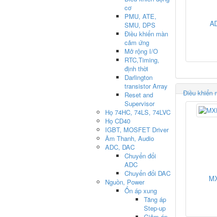
cơ
PMU, ATE,
A
SMU, DPS
Điều khiển màn
cảm ứng
Mở rộng I/O
RTC,Timing,
định thời
Darlington
transistor Array
Điều khiển
Reset and
Supervisor
Họ 74HC, 74LS, 74LVC
Họ CD40
IGBT, MOSFET Driver
Âm Thanh, Audio
ADC, DAC
Chuyển đổi
ADC
Chuyển đổi DAC
M
Nguồn, Power
Ổn áp xung
Tăng áp
Step-up
Giảm áp