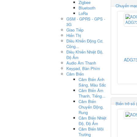
Zigbee
Chuyển mạc
Bluetooth
LoRa
GSM - GPRS - GPS -
3G
Giao Tiếp
Hiển Thị
Điều Khiển Động Cơ,
Công...
Điều Khiển Nhiệt Độ,
Độ Ẩm
ADG7
Audio Âm Thanh
Keypad, Bàn Phím
Cảm Biến
Cảm Biến Ánh
Sáng, Màu Sắc
Cảm Biến Âm
Thanh, Tiếng...
Cảm Biến
Biến trở số
Chuyển Động,
Rung
Cảm Biến Nhiệt
Độ, Độ Ẩm
Cảm Biến Môi
Trường