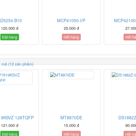
D5254 B10
MCP41050-I/P
MCP42100
120.000 đ
25.000 đ
27.00
Đặt hàng
Hết hàng
Hết h
i mã (12 sản phẩm)
19KSVZ 128TQFP
MT8870DE
DS1882Z
121.000 đ
15.000 đ
90.00
Đặt hàng
Hết hàng
Hết h