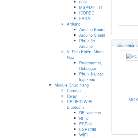
8051
MSP430 - TI
ICDREC
FPGA
Arduino
Arduino Board
Arduino Shield
Phụ kiện
Điều khiển 
Arduino
Vi Điều Khiển, Mạch
Nạp
Programmer,
Debugger
Phụ kiện, các
loại khác
Module Chức Năng
Camera
Relay
MCX
RF-RFID-WIFI-
Bluetooth
RF, wireless
RFID
ESP32
ESP8266
WIFI