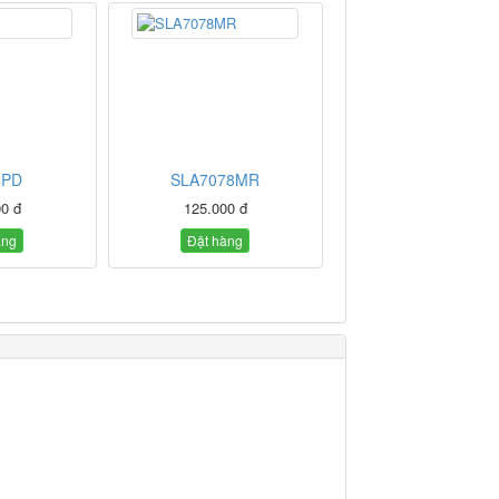
4PD
SLA7078MR
0 đ
125.000 đ
àng
Đặt hàng