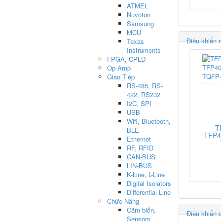
ATMEL
Nuvoton
Samsung
MCU
Điều khiển 
Texas
Instruments
FPGA, CPLD
Op-Amp
Giao Tiếp
RS-485, RS-
422, RS232
I2C, SPI
USB
Wifi, Bluetooth,
T
BLE
TFP4
Ethernet
RF, RFID
CAN-BUS
LIN-BUS
K-Line, L-Line
Digital Isolators
Differential Line
Chức Năng
Cảm biến,
Điều khiển 
Sensors