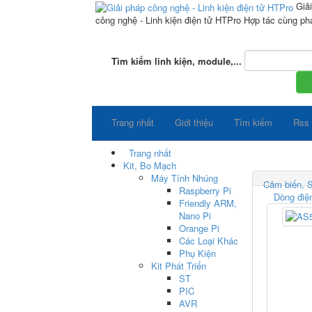
Giả
công nghệ - Linh kiện điện tử HTPro
Hợp tác cùng phá
Tìm kiếm linh kiện, module,...
Trang nhất
Giới thiệu
Tìm kiếm
Rss
Trang nhất
Kit, Bo Mạch
Máy Tính Nhúng
Cảm biến, 
Raspberry Pi
Dòng điện
Friendly ARM,
Nano Pi
Orange Pi
Các Loại Khác
Phụ Kiện
Kit Phát Triển
ST
PIC
AVR