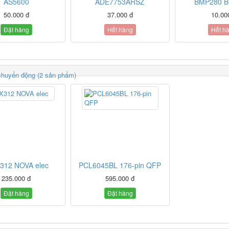
AS5600
ADE7753ARSZ
BMP280 B
50.000 đ
37.000 đ
10.00
Đặt hàng
Hết hàng
Hết h
chuyển động (2 sản phẩm)
312 NOVA elec
PCL6045BL 176-pin QFP
235.000 đ
595.000 đ
Đặt hàng
Đặt hàng