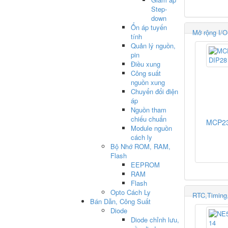
Step-
down
Ổn áp tuyến
Mở rộng I/O
tính
Quản lý nguồn,
pin
Điều xung
Công suất
nguồn xung
Chuyển đổi điện
áp
Nguồn tham
chiếu chuẩn
MCP23
Module nguồn
cách ly
Bộ Nhớ ROM, RAM,
Flash
EEPROM
RAM
Flash
Opto Cách Ly
RTC,Timing,
Bán Dẫn, Công Suất
Diode
Diode chỉnh lưu,