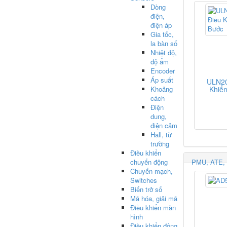
Dòng
điện,
điện áp
Gia tốc,
la bàn số
Nhiệt độ,
độ ẩm
Encoder
Áp suất
ULN20
Khoảng
Khiể
cách
Điện
dung,
điện cảm
Hall, từ
trường
Điều khiển
chuyển động
PMU, ATE, 
Chuyển mạch,
Switches
Biến trở số
Mã hóa, giải mã
Điều khiển màn
hình
Điều khiển động