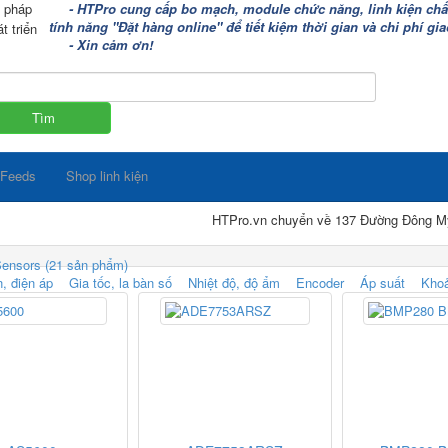
i pháp
- HTPro cung cấp bo mạch, module chức năng, linh kiện chất 
tính năng "Đặt hàng online" để tiết kiệm thời gian và chi phí g
t triển
- Xin cảm ơn!
 Feeds
Shop linh kiện
HTPro.vn chuyển về 137 Đường Đông Mỹ - Vạn Phú
Sensors (21 sản phẩm)
, điện áp
Gia tốc, la bàn số
Nhiệt độ, độ ẩm
Encoder
Áp suất
Kho