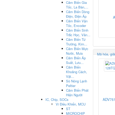
Cảm Biến Gia
Tốc, La Bàn,...
Cảm Biến Dòng
Điện, Điện Áp
A
Cảm Biến Vận
Tốc, Encoder
Cảm Biến Sinh
Trắc Học, Vân...
Cảm Biến Từ
Trường, Kim...
Cảm Biến Mực
Nước, Mưa
Mã hóa, giả
Cảm Biến Áp
Suất, Lưu...
Cảm Biến
Khoảng Cách,
Vật...
Sò Nóng Lạnh
Peltier
Cảm Biến Phát
Hiện Người
ADV76
IC, Chip, SOCs
Vi Điều Khiển, MCU
ST
MICROCHIP