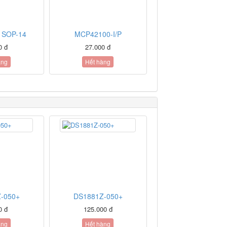
 SOP-14
MCP42100-I/P
0 đ
27.000 đ
àng
Hết hàng
-050+
DS1881Z-050+
0 đ
125.000 đ
àng
Hết hàng