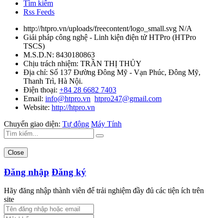
Tìm kiếm
Rss Feeds
http://htpro.vn/uploads/freecontent/logo_small.svg
N/A
Giải pháp công nghệ - Linh kiện điện tử HTPro
(
HTPro
TSCS
)
M.S.D.N: 8430180863
Chịu trách nhiệm:
TRẦN THỊ THỦY
Địa chỉ:
Số 137 Đường Đông Mỹ - Vạn Phúc, Đông Mỹ,
Thanh Trì, Hà Nội.
Điện thoại:
+84 28 6682 7403
Email:
info@htpro.vn
htpro247@gmail.com
Website:
http://htpro.vn
Chuyển giao diện:
Tự động
Máy Tính
Close
Đăng nhập
Đăng ký
Hãy đăng nhập thành viên để trải nghiệm đầy đủ các tiện ích trên
site