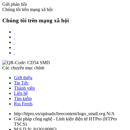
Gửi phản hồi
Chúng tôi trên mạng xã hội
Chúng tôi trên mạng xã hội
Các chuyên mục chính
Giới thiệu
Tin Tức
Thành viên
Liên hệ
Tìm kiếm
Rss Feeds
http://htpro.vn/uploads/freecontent/logo_small.svg
N/A
Giải pháp công nghệ - Linh kiện điện tử HTPro
(
HTPro
TSCS
)
M.S.D.N: 8430180863