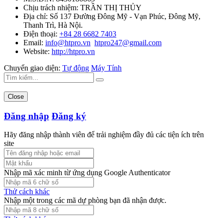
Chịu trách nhiệm:
TRẦN THỊ THỦY
Địa chỉ:
Số 137 Đường Đông Mỹ - Vạn Phúc, Đông Mỹ,
Thanh Trì, Hà Nội.
Điện thoại:
+84 28 6682 7403
Email:
info@htpro.vn
htpro247@gmail.com
Website:
http://htpro.vn
Chuyển giao diện:
Tự động
Máy Tính
Close
Đăng nhập
Đăng ký
Hãy đăng nhập thành viên để trải nghiệm đầy đủ các tiện ích trên
site
Nhập mã xác minh từ ứng dụng Google Authenticator
Thử cách khác
Nhập một trong các mã dự phòng bạn đã nhận được.