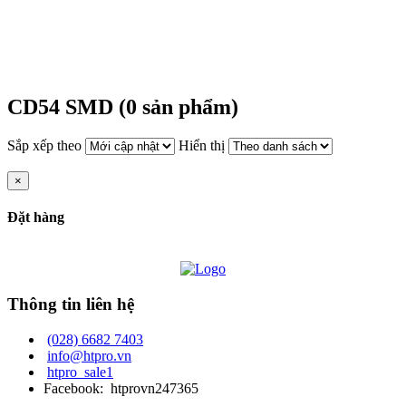
DANH MỤC SẢN PHẨM
CD54 SMD (0 sản phẩm)
Sắp xếp theo
Hiển thị
×
Đặt hàng
Thông tin liên hệ
(028) 6682 7403
info@htpro.vn
htpro_sale1
Facebook: htprovn247365