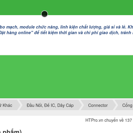
 mạch, module chức năng, linh kiện chất lượng, giá sỉ và lẻ. K
t hàng online" để tiết kiệm thời gian và chi phí giao dịch, tránh
Tử Khác
Đầu Nối, Đế IC, Dây Cáp
Connector
Cổng
HTPro.vn chuyển về 137 Đường Đô
n phẩm)