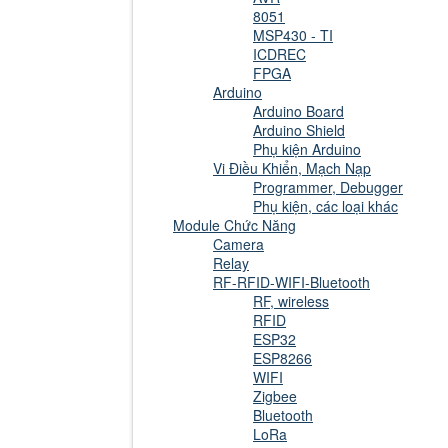
8051
MSP430 - TI
ICDREC
FPGA
Arduino
Arduino Board
Arduino Shield
Phụ kiện Arduino
Vi Điều Khiển, Mạch Nạp
Programmer, Debugger
Phụ kiện, các loại khác
Module Chức Năng
Camera
Relay
RF-RFID-WIFI-Bluetooth
RF, wireless
RFID
ESP32
ESP8266
WIFI
Zigbee
Bluetooth
LoRa