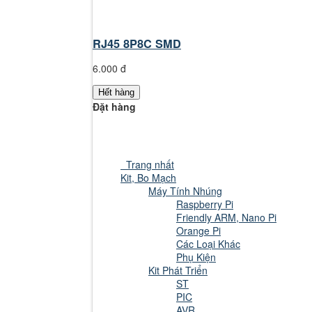
RJ45 8P8C SMD
6.000 đ
Hết hàng
Đặt hàng
Trang nhất
Kit, Bo Mạch
Máy Tính Nhúng
Raspberry Pi
Friendly ARM, Nano Pi
Orange Pi
Các Loại Khác
Phụ Kiện
Kit Phát Triển
ST
PIC
AVR