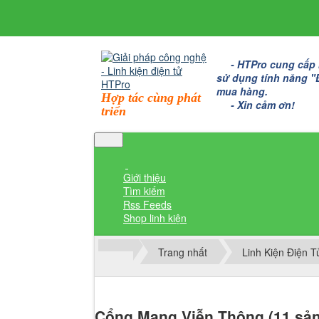
- HTPro cung cấp bo
sử dụng tính năng "Đặ
mua hàng.
Hợp tác cùng phát
- Xin cảm ơn!
triển
Giới thiệu
Tìm kiếm
Rss Feeds
Shop linh kiện
Trang nhất
Linh Kiện Điện 
Thành viên đăng nhập
Cổng Mạng Viễn Thông (11 sả