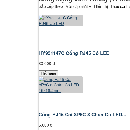
Hãy đăng nhập thành viên để trải nghiệm đầy đủ các tiện ích trên sit
Sắp xếp theo
Hiển thị
Nhập mã xác minh từ ứng dụng Google Authenticator
Thử cách khác
Nhập một trong các mã dự phòng bạn đã nhận được.
HY931147C Cổng RJ45 Có LED
Thử cách khác
30.000 đ
Đăng nhập
Hết hàng
Cổng RJ45 Cái 8P8C 8 Chân Có LED...
6.000 đ