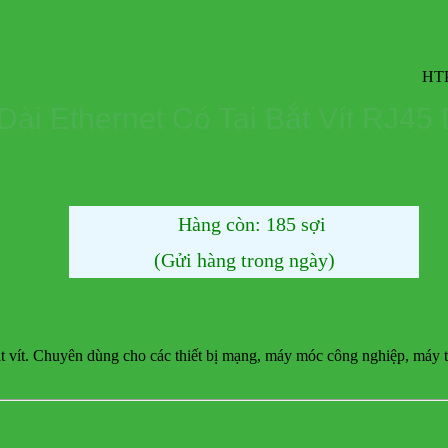
HTPro.vn chu
Dài Ethernet Có Tai Bắt Vít RJ45
Hàng còn: 185 sợi
(Gửi hàng trong ngày)
vít. Chuyên dùng cho các thiết bị mạng, máy móc công nghiệp, máy tín