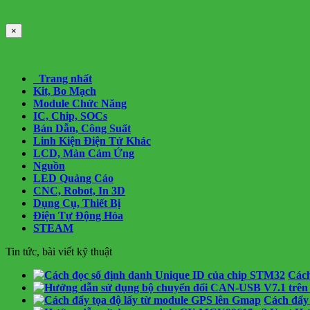
×
Trang nhất
Kit, Bo Mạch
Module Chức Năng
IC, Chip, SOCs
Bán Dẫn, Công Suất
Linh Kiện Điện Tử Khác
LCD, Màn Cảm Ứng
Nguồn
LED Quảng Cáo
CNC, Robot, In 3D
Dụng Cụ, Thiết Bị
Điện Tự Động Hóa
STEAM
Tin tức, bài viết kỹ thuật
Cách
Cách đẩy