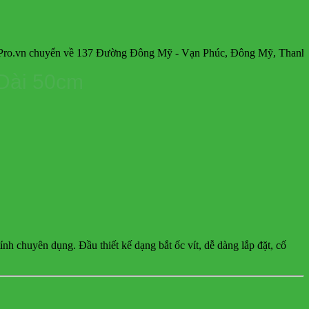
yển về 137 Đường Đông Mỹ - Vạn Phúc, Đông Mỹ, Thanh Trì, Hà N
 Dài 50cm
h chuyên dụng. Đầu thiết kế dạng bắt ốc vít, dễ dàng lắp đặt, cố