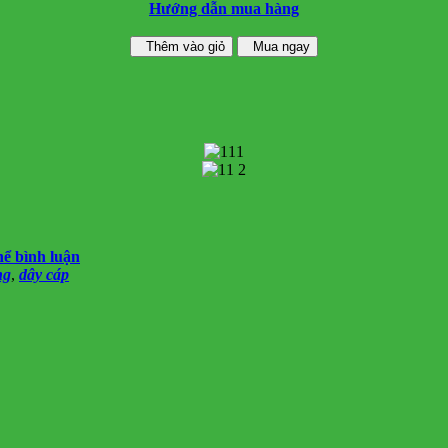
Hướng dẫn mua hàng
Thêm vào giỏ
Mua ngay
hể bình luận
ng
,
dây cáp