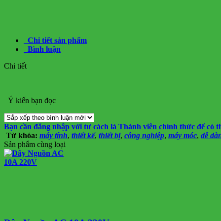
Chi tiết sản phẩm
Bình luận
Chi tiết
Ý kiến bạn đọc
Bạn cần đăng nhập với tư cách là
Thành viên chính thức
để có t
Từ khóa:
máy tính
,
thiết kế
,
thiết bị
,
công nghiệp
,
máy móc
,
dễ dà
Sản phẩm cùng loại