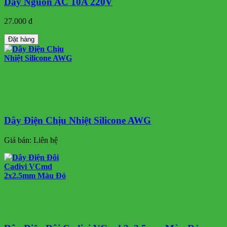
Dây Nguồn AC 10A 220V
27.000 đ
Đặt hàng
Dây Điện Chịu Nhiệt Silicone AWG
Giá bán:
Liên hệ