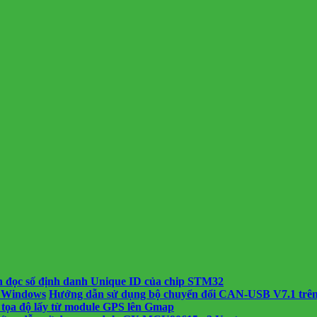
 đọc số định danh Unique ID của chip STM32
Hướng dẫn sử dụng bộ chuyển đổi CAN-USB V7.1 trê
 tọa độ lấy từ module GPS lên Gmap