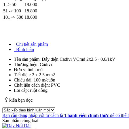
1 -> 50
19.000
51 -> 100
18.800
101 -> 500
18.600
Chi tiết sản phẩm
Bình luận
Tên sản phẩm: Dây điện Cadivi VCmd 2x2.5 - 0,6/1kV
Thương hiệu: Cadivi
Đơn vị tính: mét
Tiết diện: 2 x 2.5 mm2
Chiều dài: 100 m/cuộn
Chất liệu cách điện: PVC
Lõi cáp: ruột đồng
Ý kiến bạn đọc
Bạn cần đăng nhập với tư cách là
Thành viên chính thức
để có thể 
Sản phẩm cùng loại