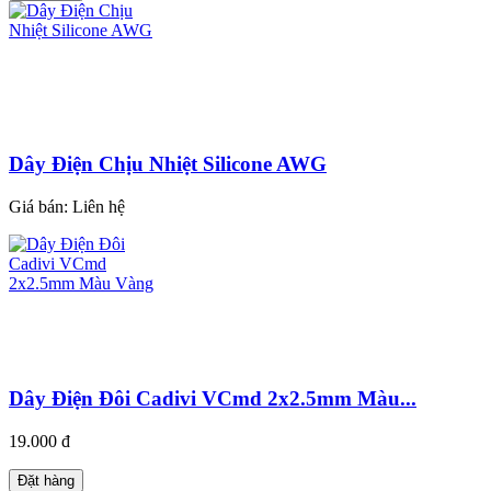
Dây Điện Chịu Nhiệt Silicone AWG
Giá bán:
Liên hệ
Dây Điện Đôi Cadivi VCmd 2x2.5mm Màu...
19.000 đ
Đặt hàng