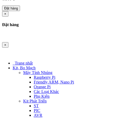
Đặt hàng
×
Đặt hàng
×
Trang nhất
Kit, Bo Mạch
Máy Tính Nhúng
Raspberry Pi
Friendly ARM, Nano Pi
Orange Pi
Các Loại Khác
Phụ Kiện
Kit Phát Triển
ST
PIC
AVR