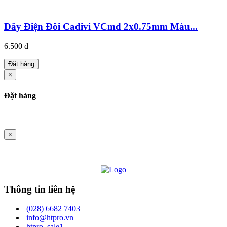
Dây Điện Đôi Cadivi VCmd 2x0.75mm Màu...
6.500 đ
Đặt hàng
×
Đặt hàng
×
Thông tin liên hệ
(028) 6682 7403
info@htpro.vn
htpro_sale1