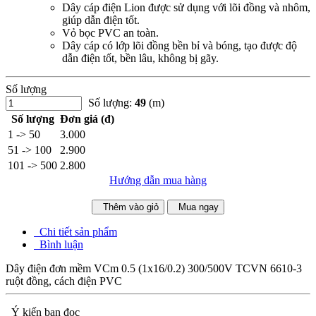
Dây cáp điện Lion được sử dụng với lõi đồng và nhôm,
giúp dẫn điện tốt.
Vỏ bọc PVC an toàn.
Dây cáp có lớp lõi đồng bền bỉ và bóng, tạo được độ
dẫn điện tốt, bền lâu, không bị gãy.
Số lượng
Số lượng:
49
(m)
Số lượng
Đơn giá (đ)
1 -> 50
3.000
51 -> 100
2.900
101 -> 500
2.800
Hướng dẫn mua hàng
Thêm vào giỏ
Mua ngay
Chi tiết sản phẩm
Bình luận
Dây điện đơn mềm VCm 0.5 (1x16/0.2) 300/500V TCVN 6610-3
ruột đồng, cách điện PVC
Ý kiến bạn đọc