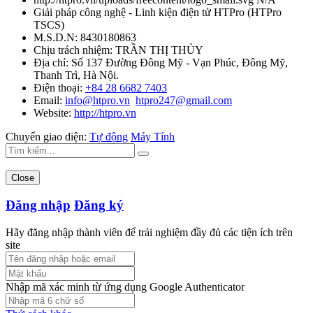
Giải pháp công nghệ - Linh kiện điện tử HTPro
(
HTPro
TSCS
)
M.S.D.N: 8430180863
Chịu trách nhiệm:
TRẦN THỊ THỦY
Địa chỉ:
Số 137 Đường Đông Mỹ - Vạn Phúc, Đông Mỹ,
Thanh Trì, Hà Nội.
Điện thoại:
+84 28 6682 7403
Email:
info@htpro.vn
htpro247@gmail.com
Website:
http://htpro.vn
Chuyển giao diện:
Tự động
Máy Tính
Close
Đăng nhập
Đăng ký
Hãy đăng nhập thành viên để trải nghiệm đầy đủ các tiện ích trên
site
Nhập mã xác minh từ ứng dụng Google Authenticator