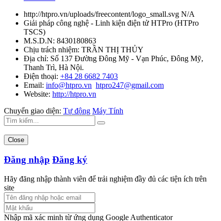
http://htpro.vn/uploads/freecontent/logo_small.svg
N/A
Giải pháp công nghệ - Linh kiện điện tử HTPro
(
HTPro
TSCS
)
M.S.D.N: 8430180863
Chịu trách nhiệm:
TRẦN THỊ THỦY
Địa chỉ:
Số 137 Đường Đông Mỹ - Vạn Phúc, Đông Mỹ,
Thanh Trì, Hà Nội.
Điện thoại:
+84 28 6682 7403
Email:
info@htpro.vn
htpro247@gmail.com
Website:
http://htpro.vn
Chuyển giao diện:
Tự động
Máy Tính
Close
Đăng nhập
Đăng ký
Hãy đăng nhập thành viên để trải nghiệm đầy đủ các tiện ích trên
site
Nhập mã xác minh từ ứng dụng Google Authenticator