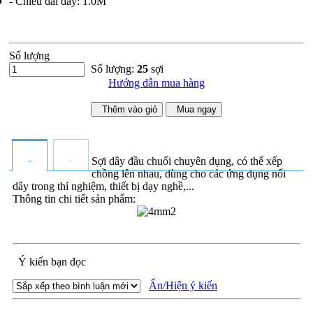
- Chiều dài dây: 1.0M
Số lượng
Số lượng:
25
sợi
Hướng dẫn mua hàng
Thêm vào giỏ
Mua ngay
Sợi dây đầu chuối chuyên dụng, có thể xếp
chồng lên nhau, dùng cho các ứng dụng nối
dây trong thí nghiệm, thiết bị dạy nghề,...
Thông tin chi tiết sản phẩm:
Ý kiến bạn đọc
Ẩn/Hiện ý kiến