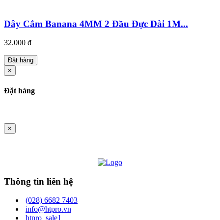
Dây Cắm Banana 4MM 2 Đầu Đực Dài 1M...
32.000 đ
Đặt hàng
×
Đặt hàng
×
Thông tin liên hệ
(028) 6682 7403
info@htpro.vn
htpro_sale1