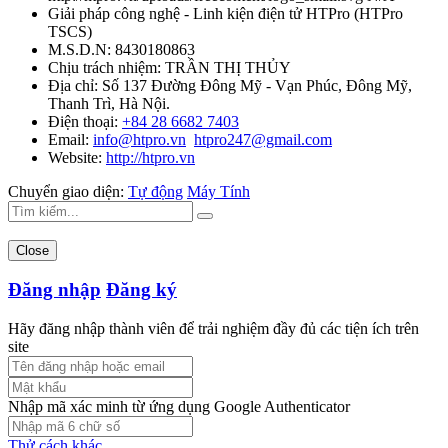
Giải pháp công nghệ - Linh kiện điện tử HTPro
(
HTPro
TSCS
)
M.S.D.N: 8430180863
Chịu trách nhiệm:
TRẦN THỊ THỦY
Địa chỉ:
Số 137 Đường Đông Mỹ - Vạn Phúc, Đông Mỹ,
Thanh Trì, Hà Nội.
Điện thoại:
+84 28 6682 7403
Email:
info@htpro.vn
htpro247@gmail.com
Website:
http://htpro.vn
Chuyển giao diện:
Tự động
Máy Tính
Close
Đăng nhập
Đăng ký
Hãy đăng nhập thành viên để trải nghiệm đầy đủ các tiện ích trên
site
Nhập mã xác minh từ ứng dụng Google Authenticator
Thử cách khác