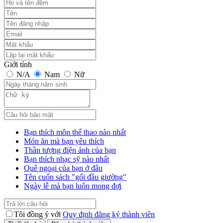
Giới tính
N/A
Nam
Nữ
Bạn thích môn thể thao nào nhất
Món ăn mà bạn yêu thích
Thần tượng điện ảnh của bạn
Bạn thích nhạc sỹ nào nhất
Quê ngoại của bạn ở đâu
Tên cuốn sách "gối đầu giường"
Ngày lễ mà bạn luôn mong đợi
Tôi đồng ý với
Quy định đăng ký thành viên