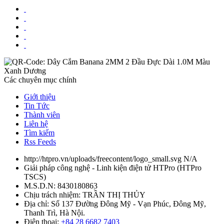
Các chuyên mục chính
Giới thiệu
Tin Tức
Thành viên
Liên hệ
Tìm kiếm
Rss Feeds
http://htpro.vn/uploads/freecontent/logo_small.svg
N/A
Giải pháp công nghệ - Linh kiện điện tử HTPro
(
HTPro
TSCS
)
M.S.D.N: 8430180863
Chịu trách nhiệm:
TRẦN THỊ THỦY
Địa chỉ:
Số 137 Đường Đông Mỹ - Vạn Phúc, Đông Mỹ,
Thanh Trì, Hà Nội.
Điện thoại:
+84 28 6682 7403