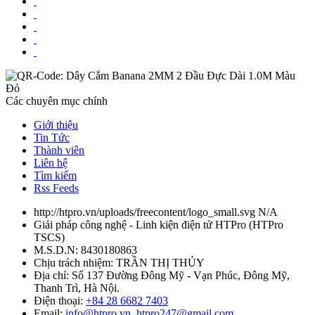
Các chuyên mục chính
Giới thiệu
Tin Tức
Thành viên
Liên hệ
Tìm kiếm
Rss Feeds
http://htpro.vn/uploads/freecontent/logo_small.svg
N/A
Giải pháp công nghệ - Linh kiện điện tử HTPro
(
HTPro
TSCS
)
M.S.D.N: 8430180863
Chịu trách nhiệm:
TRẦN THỊ THỦY
Địa chỉ:
Số 137 Đường Đông Mỹ - Vạn Phúc, Đông Mỹ,
Thanh Trì, Hà Nội.
Điện thoại:
+84 28 6682 7403
Email:
info@htpro.vn
htpro247@gmail.com