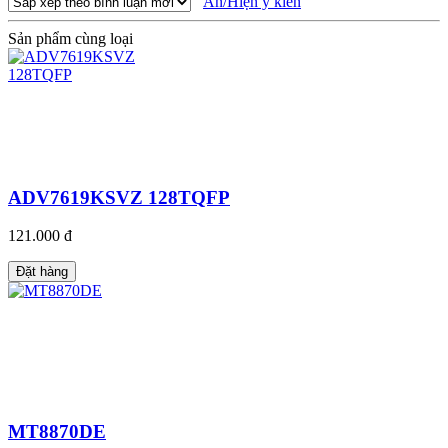
Ẩn/Hiện ý kiến
Sản phẩm cùng loại
ADV7619KSVZ 128TQFP
121.000 đ
Đặt hàng
MT8870DE