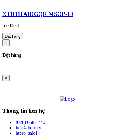
XTR111AIDGQR MSOP-10
55.000 đ
Đặt hàng
×
Đặt hàng
×
Thông tin liên hệ
(028) 6682 7403
info@htpro.vn
htpro_sale1