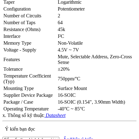
Taper
Logarithmic
Configuration
Potentiometer
Number of Circuits
2
Number of Taps
64
Resistance (Ohms)
45k
Interface
I²C
Memory Type
Non-Volatile
Voltage - Supply
4.5V ~ 7V
Mute, Selectable Address, Zero-Cross
Features
Sense
Tolerance
±20%
Temperature Coefficient
750ppm/°C
(Typ)
Mounting Type
Surface Mount
Supplier Device Package
16-SOIC
Package / Case
16-SOIC (0.154", 3.90mm Width)
Operating Temperature
-40°C ~ 85°C
x. Thông số kỹ thuật:
Datasheet
Ý kiến bạn đọc