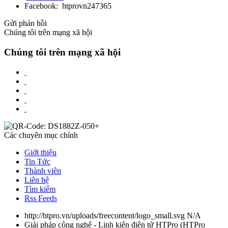
Facebook: htprovn247365
Gửi phản hồi
Chúng tôi trên mạng xã hội
Chúng tôi trên mạng xã hội
Các chuyên mục chính
Giới thiệu
Tin Tức
Thành viên
Liên hệ
Tìm kiếm
Rss Feeds
http://htpro.vn/uploads/freecontent/logo_small.svg
N/A
Giải pháp công nghệ - Linh kiện điện tử HTPro
(
HTPro