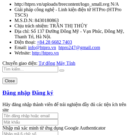
http://htpro.vn/uploads/freecontent/logo_small.svg
N/A
Giải pháp công nghệ - Linh kiện điện tử HTPro
(
HTPro
TSCS
)
M.S.D.N: 8430180863
Chịu trách nhiệm:
TRẦN THỊ THỦY
Địa chỉ:
Số 137 Đường Đông Mỹ - Vạn Phúc, Đông Mỹ,
Thanh Trì, Hà Nội.
Điện thoại:
+84 28 6682 7403
Email:
info@htpro.vn
htpro247@gmail.com
Website:
http://htpro.vn
Chuyển giao diện:
Tự động
Máy Tính
Close
Đăng nhập
Đăng ký
Hãy đăng nhập thành viên để trải nghiệm đầy đủ các tiện ích trên
site
Nhập mã xác minh từ ứng dụng Google Authenticator