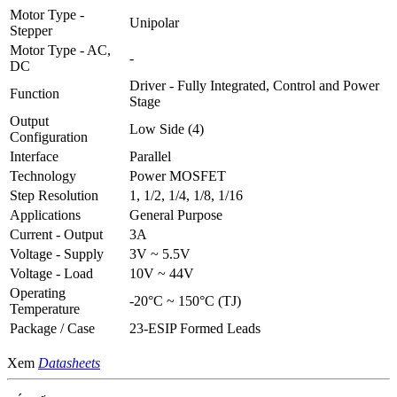
Motor Type -
Unipolar
Stepper
Motor Type - AC,
-
DC
Driver - Fully Integrated, Control and Power
Function
Stage
Output
Low Side (4)
Configuration
Interface
Parallel
Technology
Power MOSFET
Step Resolution
1, 1/2, 1/4, 1/8, 1/16
Applications
General Purpose
Current - Output
3A
Voltage - Supply
3V ~ 5.5V
Voltage - Load
10V ~ 44V
Operating
-20°C ~ 150°C (TJ)
Temperature
Package / Case
23-ESIP Formed Leads
Xem
Datasheets