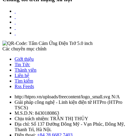
Các chuyên mục chính
Giới thiệu
Tin Tức
Thành viên
Liên hệ
Tìm kiếm
Rss Feeds
http://htpro.vn/uploads/freecontent/logo_small.svg
N/A
Giải pháp công nghệ - Linh kiện điện tử HTPro
(
HTPro
TSCS
)
M.S.D.N: 8430180863
Chịu trách nhiệm:
TRẦN THỊ THỦY
Địa chỉ:
Số 137 Đường Đông Mỹ - Vạn Phúc, Đông Mỹ,
Thanh Trì, Hà Nội.
Điện thoại:
+84 28 6682 7403