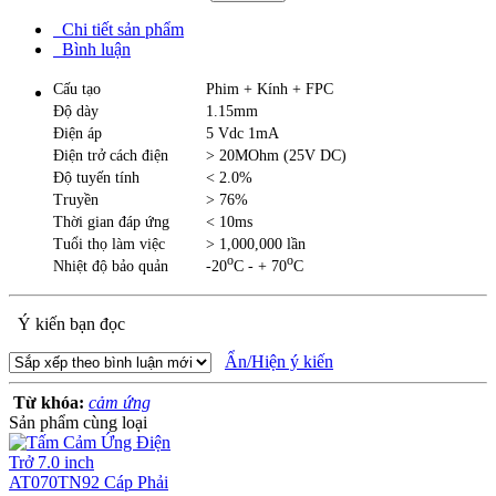
Chi tiết sản phẩm
Bình luận
Cấu tạo
Phim + Kính + FPC
Độ dày
1.15mm
Điện áp
5 Vdc 1mA
Điện trở cách điện
> 20MOhm (25V DC)
Độ tuyến tính
< 2.0%
Truyền
> 76%
Thời gian đáp ứng
< 10ms
Tuổi thọ làm việc
> 1,000,000 lần
o
o
Nhiệt độ bảo quản
-20
C - + 70
C
Ý kiến bạn đọc
Ẩn/Hiện ý kiến
Từ khóa:
cảm ứng
Sản phẩm cùng loại