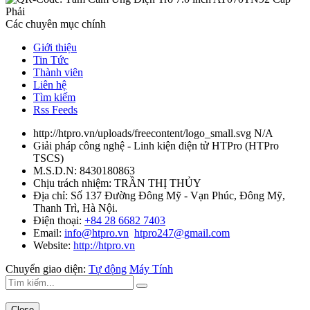
Các chuyên mục chính
Giới thiệu
Tin Tức
Thành viên
Liên hệ
Tìm kiếm
Rss Feeds
http://htpro.vn/uploads/freecontent/logo_small.svg
N/A
Giải pháp công nghệ - Linh kiện điện tử HTPro
(
HTPro
TSCS
)
M.S.D.N: 8430180863
Chịu trách nhiệm:
TRẦN THỊ THỦY
Địa chỉ:
Số 137 Đường Đông Mỹ - Vạn Phúc, Đông Mỹ,
Thanh Trì, Hà Nội.
Điện thoại:
+84 28 6682 7403
Email:
info@htpro.vn
htpro247@gmail.com
Website:
http://htpro.vn
Chuyển giao diện:
Tự động
Máy Tính
Close