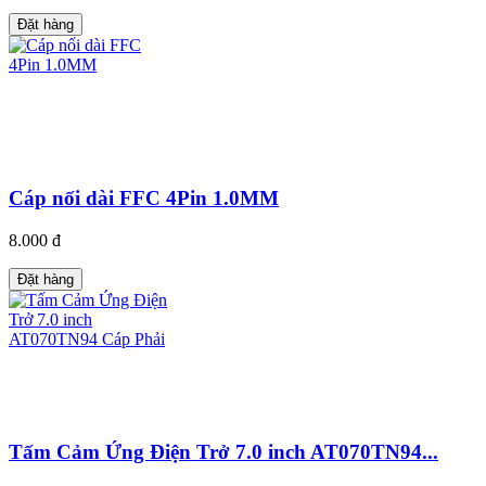
Đặt hàng
Cáp nối dài FFC 4Pin 1.0MM
8.000 đ
Đặt hàng
Tấm Cảm Ứng Điện Trở 7.0 inch AT070TN94...