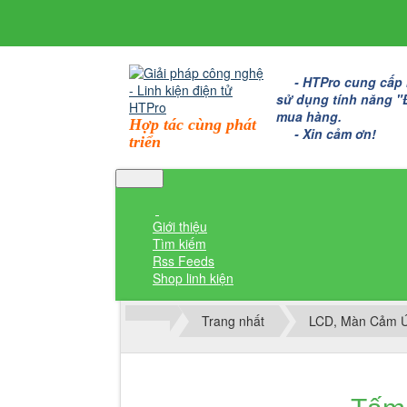
- HTPro cung cấp bo
sử dụng tính năng "Đặ
mua hàng.
Hợp tác cùng phát
- Xin cảm ơn!
triển
Giới thiệu
Tìm kiếm
Rss Feeds
Shop linh kiện
Trang nhất
LCD, Màn Cảm 
Thành viên đăng nhập