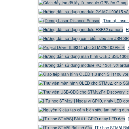
(Demo) Laser 
H
[Tự học STM8] Bà