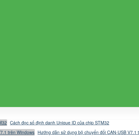
Cách đọc số định danh Unique ID của chip STM32
Hướng dẫn sử dụng bộ chuyển đổi CAN-USB V7.1 