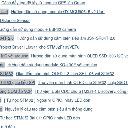
Cách đẩy tọa độ lấy từ module GPS lên Gmap
Hướng dẫn sử dụng module GY-MCU90615 v2 Uart
Distance Sensor
ướng dẫn sử dụng module ESP32 camera
Hướng dẫn sử dụng cảm biến siêu âm JSN-SR04T-2.0
Project Driver ILI9341 cho STM32F103VET6
Hướng dẫn sử dụng màn hình OLED SSD1306 I2C vớ
Hướng dấn sử dụng module KQ-130F với arduino
Giao tiếp màn hình OLED 1.3 inch SH1106 với STM32
Thư viện màn hình OLED cho STM32, chip SSD19
Thư viện USB-CDC cho STM32F4 Discovery, cổn
[ Tự học STM32 ] Ngoại vi GPIO, nháy LED đơn
Nguyên lý cấu tạo cảm biến siêu âm thông dụng
[Tự học STM8S] Bài 01: GPIO nháy LED đơn
i mở đầu