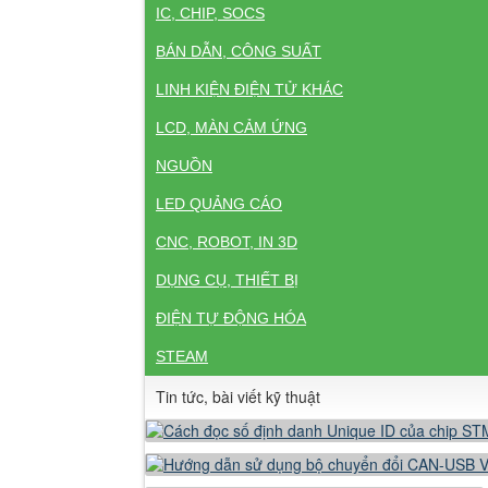
IC, CHIP, SOCS
BÁN DẪN, CÔNG SUẤT
LINH KIỆN ĐIỆN TỬ KHÁC
LCD, MÀN CẢM ỨNG
NGUỒN
LED QUẢNG CÁO
CNC, ROBOT, IN 3D
DỤNG CỤ, THIẾT BỊ
ĐIỆN TỰ ĐỘNG HÓA
STEAM
Tin tức, bài viết kỹ thuật