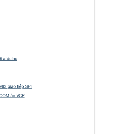
i arduino
63 giao tiếp SPI
g COM ảo VCP