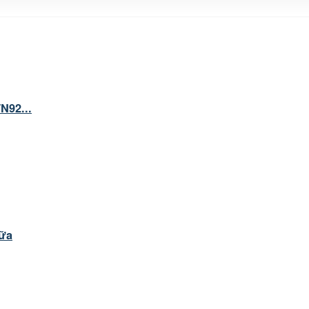
N92...
iữa