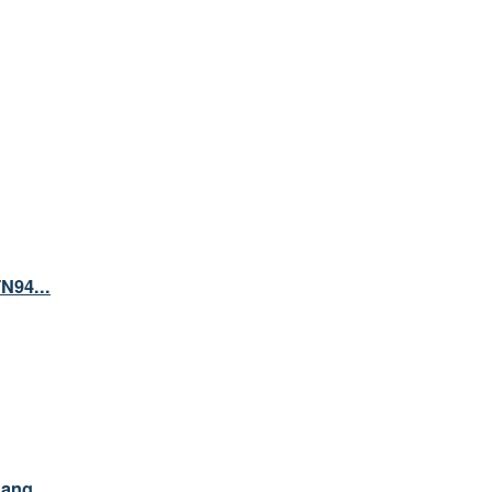
N94...
gang