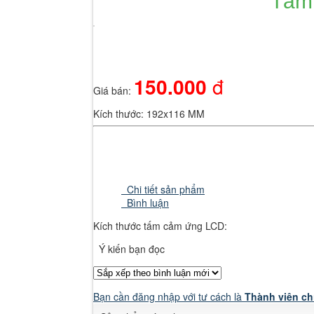
Tấm 
Hãy đăng nhập thành viên để trải nghiệm đầy đủ các tiện ích trên sit
Nhập mã xác minh từ ứng dụng Google Authenticator
150.000
đ
Giá bán:
Thử cách khác
Nhập một trong các mã dự phòng bạn đã nhận được.
Kích thước: 192x116 MM
Thử cách khác
Đăng nhập
Chi tiết sản phẩm
Bình luận
Kích thước tấm cảm ứng LCD:
Ý kiến bạn đọc
Bạn cần đăng nhập với tư cách là
Thành viên ch