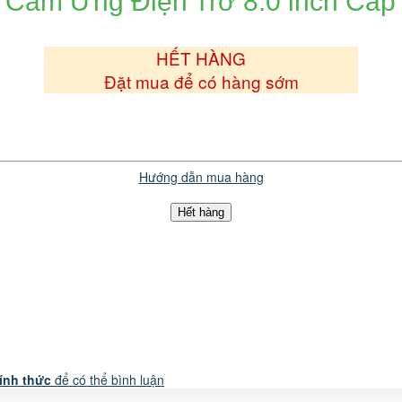
Cảm Ứng Điện Trở 8.0 inch Cáp
e
HẾT HÀNG
Đặt mua để có hàng sớm
Hướng dẫn mua hàng
Hết hàng
ính thức
để có thể bình luận