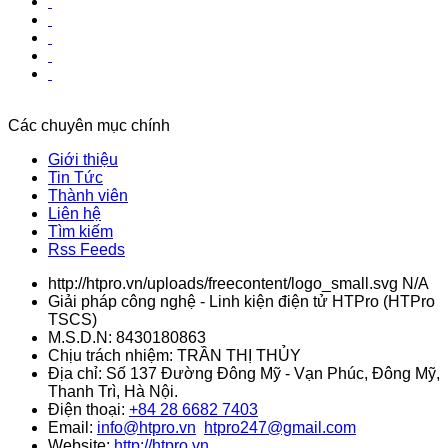
Các chuyên mục chính
Giới thiệu
Tin Tức
Thành viên
Liên hệ
Tìm kiếm
Rss Feeds
http://htpro.vn/uploads/freecontent/logo_small.svg
N/A
Giải pháp công nghệ - Linh kiện điện tử HTPro
(
HTPro
TSCS
)
M.S.D.N: 8430180863
Chịu trách nhiệm:
TRẦN THỊ THỦY
Địa chỉ:
Số 137 Đường Đông Mỹ - Vạn Phúc, Đông Mỹ,
Thanh Trì, Hà Nội.
Điện thoại:
+84 28 6682 7403
Email:
info@htpro.vn
htpro247@gmail.com
Website:
http://htpro.vn