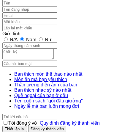
Giới tính
N/A
Nam
Nữ
Bạn thích môn thể thao nào nhất
Món ăn mà bạn yêu thích
Thần tượng điện ảnh của bạn
Bạn thích nhạc sỹ nào nhất
Quê ngoại của bạn ở đâu
Tên cuốn sách "gối đầu giường"
Ngày lễ mà bạn luôn mong đợi
Tôi đồng ý với
Quy định đăng ký thành viên