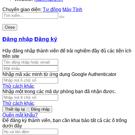
Chuyển giao diện:
Tự động
Máy Tính
Close
Đăng nhập
Đăng ký
Hãy đăng nhập thành viên để trải nghiệm đầy đủ các tiện ích
trên site
Nhập mã xác minh từ ứng dụng Google Authenticator
Thử cách khác
Nhập một trong các mã dự phòng bạn đã nhận được.
Thử cách khác
Đăng nhập
Quên mật khẩu?
Để đăng ký thành viên, bạn cần khai báo tất cả các ô trống
dưới đây