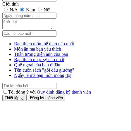
Giới tính
N/A
Nam
Nữ
Bạn thích môn thể thao nào nhất
Món ăn mà bạn yêu thích
Thần tượng điện ảnh của bạn
Bạn thích nhạc sỹ nào nhất
Quê ngoại của bạn ở đâu
Tên cuốn sách "gối đầu giường"
Ngày lễ mà bạn luôn mong đợi
Tôi đồng ý với
Quy định đăng ký thành viên