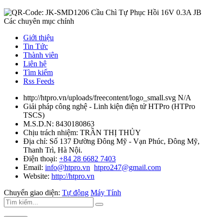
Các chuyên mục chính
Giới thiệu
Tin Tức
Thành viên
Liên hệ
Tìm kiếm
Rss Feeds
http://htpro.vn/uploads/freecontent/logo_small.svg
N/A
Giải pháp công nghệ - Linh kiện điện tử HTPro
(
HTPro
TSCS
)
M.S.D.N: 8430180863
Chịu trách nhiệm:
TRẦN THỊ THỦY
Địa chỉ:
Số 137 Đường Đông Mỹ - Vạn Phúc, Đông Mỹ,
Thanh Trì, Hà Nội.
Điện thoại:
+84 28 6682 7403
Email:
info@htpro.vn
htpro247@gmail.com
Website:
http://htpro.vn
Chuyển giao diện:
Tự động
Máy Tính