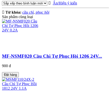
Ẩn/Hiện ý kiến
Từ khóa:
cầu chì
,
phục hồi
Sản phẩm cùng loại
MF-NSMF020 Cầu Chì Tự Phục Hồi 1206 24V...
900 đ
Đặt hàng