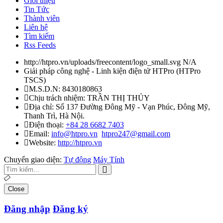
Giới thiệu
Tin Tức
Thành viên
Liên hệ
Tìm kiếm
Rss Feeds
http://htpro.vn/uploads/freecontent/logo_small.svg
N/A
Giải pháp công nghệ - Linh kiện điện tử HTPro
(
HTPro
TSCS
)
M.S.D.N: 8430180863
Chịu trách nhiệm:
TRẦN THỊ THỦY
Địa chỉ:
Số 137 Đường Đông Mỹ - Vạn Phúc, Đông Mỹ,
Thanh Trì, Hà Nội.
Điện thoại:
+84 28 6682 7403
Email:
info@htpro.vn
htpro247@gmail.com
Website:
http://htpro.vn
Chuyển giao diện:
Tự động
Máy Tính
Close
Đăng nhập
Đăng ký