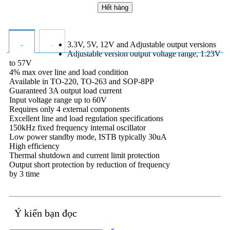
Hết hàng
3.3V, 5V, 12V and Adjustable output versions
Adjustable version output voltage range, 1.23V
to 57V
4% max over line and load condition
Available in TO-220, TO-263 and SOP-8PP
Guaranteed 3A output load current
Input voltage range up to 60V
Requires only 4 external components
Excellent line and load regulation specifications
150kHz fixed frequency internal oscillator
Low power standby mode, ISTB typically 30uA
High efficiency
Thermal shutdown and current limit protection
Output short protection by reduction of frequency
by 3 time
Ý kiến bạn đọc