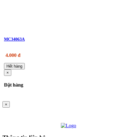
MC34063A
4.000 đ
Hết hàng
×
Đặt hàng
×