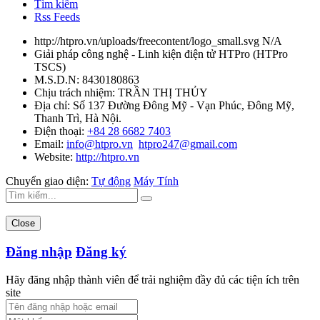
Tìm kiếm
Rss Feeds
http://htpro.vn/uploads/freecontent/logo_small.svg
N/A
Giải pháp công nghệ - Linh kiện điện tử HTPro
(
HTPro
TSCS
)
M.S.D.N: 8430180863
Chịu trách nhiệm:
TRẦN THỊ THỦY
Địa chỉ:
Số 137 Đường Đông Mỹ - Vạn Phúc, Đông Mỹ,
Thanh Trì, Hà Nội.
Điện thoại:
+84 28 6682 7403
Email:
info@htpro.vn
htpro247@gmail.com
Website:
http://htpro.vn
Chuyển giao diện:
Tự động
Máy Tính
Close
Đăng nhập
Đăng ký
Hãy đăng nhập thành viên để trải nghiệm đầy đủ các tiện ích trên
site