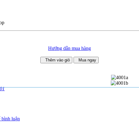
op
Hướng dẫn mua hàng
Thêm vào giỏ
Mua ngay
01
 bình luận