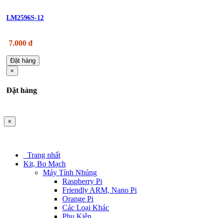
LM2596S-12
7.000 đ
Đặt hàng
×
Đặt hàng
×
Trang nhất
Kit, Bo Mạch
Máy Tính Nhúng
Raspberry Pi
Friendly ARM, Nano Pi
Orange Pi
Các Loại Khác
Phụ Kiện