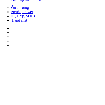
Ổn áp xung
Nguồn, Power
IC, Chip, SOCs
Trang nhất