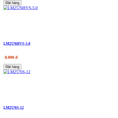
Đặt hàng
LM2576HVS-5.0
8.000 đ
Đặt hàng
LM2576S-12