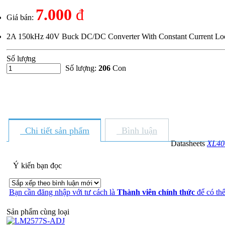
7.000
đ
Giá bán:
2A 150kHz 40V Buck DC/DC Converter With Constant Current Lo
Số lượng
Số lượng:
206
Con
Chi tiết sản phẩm
Bình luận
Datasheets
XL40
Ý kiến bạn đọc
Bạn cần đăng nhập với tư cách là
Thành viên chính thức
để có thể
Sản phẩm cùng loại