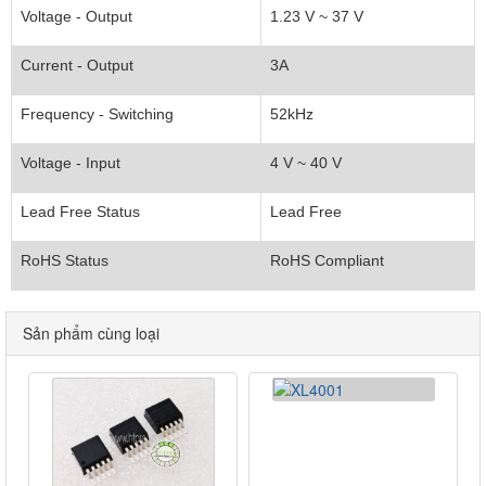
Voltage - Output
1.23 V ~ 37 V
Current - Output
3A
Frequency - Switching
52kHz
Voltage - Input
4 V ~ 40 V
Lead Free Status
Lead Free
RoHS Status
RoHS Compliant
Sản phẩm cùng loại