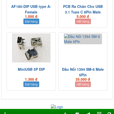
AF180-DIP USB type A-
PCB Ra Chân Cho USB
Female
3.1 Type C 8Pin Male
1.000 đ
5.000 đ
Đặt hàng
Hết hàng
MiniUSB 5P DIP
Đầu Nối 1394 SM-6 Male
6Pin
1.300 đ
35.000 đ
Đặt hàng
Hết hàng