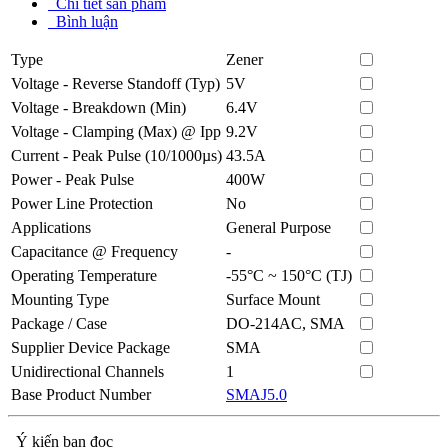
Chi tiết sản phẩm
Bình luận
Type
Zener
Voltage - Reverse Standoff (Typ)
5V
Voltage - Breakdown (Min)
6.4V
Voltage - Clamping (Max) @ Ipp
9.2V
Current - Peak Pulse (10/1000µs)
43.5A
Power - Peak Pulse
400W
Power Line Protection
No
Applications
General Purpose
Capacitance @ Frequency
-
Operating Temperature
-55°C ~ 150°C (TJ)
Mounting Type
Surface Mount
Package / Case
DO-214AC, SMA
Supplier Device Package
SMA
Unidirectional Channels
1
Base Product Number
SMAJ5.0
Ý kiến bạn đọc