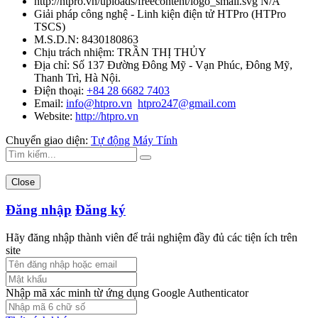
http://htpro.vn/uploads/freecontent/logo_small.svg
N/A
Giải pháp công nghệ - Linh kiện điện tử HTPro
(
HTPro
TSCS
)
M.S.D.N: 8430180863
Chịu trách nhiệm:
TRẦN THỊ THỦY
Địa chỉ:
Số 137 Đường Đông Mỹ - Vạn Phúc, Đông Mỹ,
Thanh Trì, Hà Nội.
Điện thoại:
+84 28 6682 7403
Email:
info@htpro.vn
htpro247@gmail.com
Website:
http://htpro.vn
Chuyển giao diện:
Tự động
Máy Tính
Close
Đăng nhập
Đăng ký
Hãy đăng nhập thành viên để trải nghiệm đầy đủ các tiện ích trên
site
Nhập mã xác minh từ ứng dụng Google Authenticator