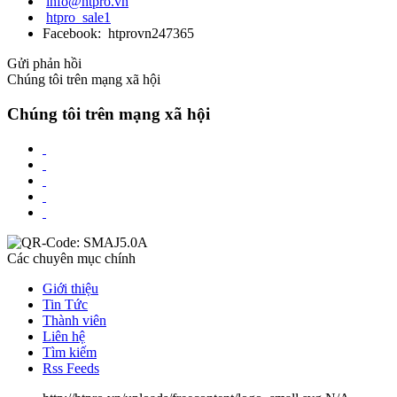
info@htpro.vn
htpro_sale1
Facebook: htprovn247365
Gửi phản hồi
Chúng tôi trên mạng xã hội
Chúng tôi trên mạng xã hội
Các chuyên mục chính
Giới thiệu
Tin Tức
Thành viên
Liên hệ
Tìm kiếm
Rss Feeds