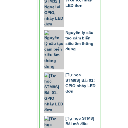
vi GPIO, nháy
LED đơn
Nguyên lý cấu
tạo cảm biến
siêu âm thông
dụng
[Tự học
STM8S] Bài 01:
GPIO nháy LED
đơn
[Tự học STM8]
Bài mở đầu