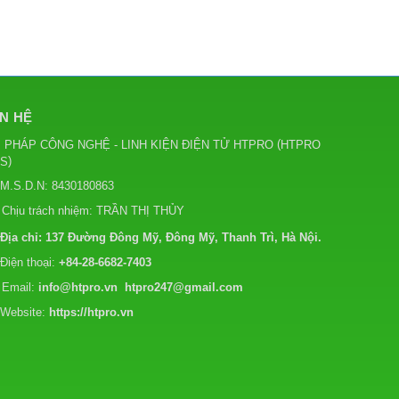
ÊN HỆ
(
I PHÁP CÔNG NGHỆ - LINH KIỆN ĐIỆN TỬ HTPRO
HTPRO
)
CS
M.S.D.N: 8430180863
Chịu trách nhiệm:
TRẦN THỊ THỦY
Địa chỉ:
137 Đường Đông Mỹ, Đông Mỹ, Thanh Trì, Hà Nội.
Điện thoại:
+84-28-6682-7403
Email:
info@htpro.vn
htpro247@gmail.com
Website:
https://htpro.vn