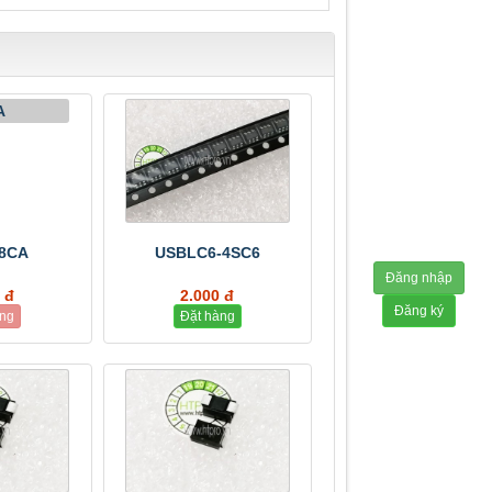
8CA
USBLC6-4SC6
Đăng nhập
 đ
2.000 đ
Đăng ký
àng
Đặt hàng