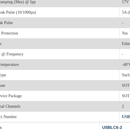
Clamping (Max) @ Ipp
17V
eak Pulse (10/1000µs)
5A (
ak Pulse
-
 Protection
Yes
s
Ethe
e @ Frequency
-
Temperature
-40°
Type
Surf
ase
SOT-
evice Package
SOT
nal Channels
2
ct Number
USB
s
USBLC6-2