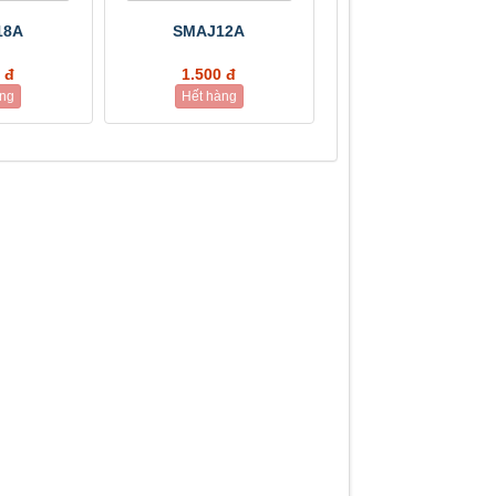
18A
SMAJ12A
 đ
1.500 đ
àng
Hết hàng