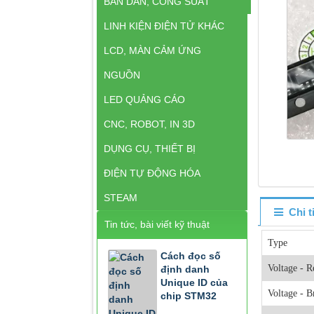
BÁN DẪN, CÔNG SUẤT
LINH KIỆN ĐIỆN TỬ KHÁC
LCD, MÀN CẢM ỨNG
NGUỒN
LED QUẢNG CÁO
CNC, ROBOT, IN 3D
DỤNG CỤ, THIẾT BỊ
ĐIỆN TỰ ĐỘNG HÓA
STEAM
Chi 
Tin tức, bài viết kỹ thuật
Type
Cách đọc số
Voltage - R
định danh
Unique ID của
Voltage - 
chip STM32