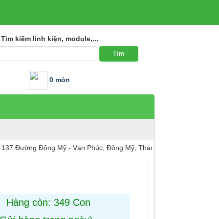
Tìm kiếm linh kiện, module,...
0 món
ng Đông Mỹ - Vạn Phúc, Đông Mỹ, Thanh Trì, Hà Nội.
Hàng còn: 349 Con