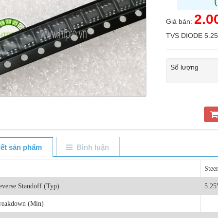
2.0
Giá bán:
TVS DIODE 5.2
Số lượng
tiết sản phẩm
Bình luận
Steer
everse Standoff (Typ)
5.25
Breakdown (Min)