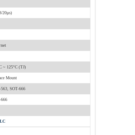
8/20µs)
rnet
C ~ 125°C (TJ)
ace Mount
563, SOT-666
-666
LC