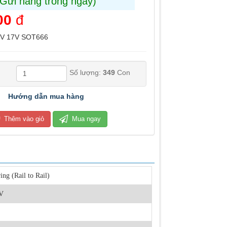
(Gửi hàng trong ngày)
00
đ
5V 17V SOT666
Số lượng:
349
Con
Hướng dẫn mua hàng
Thêm vào giỏ
Mua ngay
ing (Rail to Rail)
V