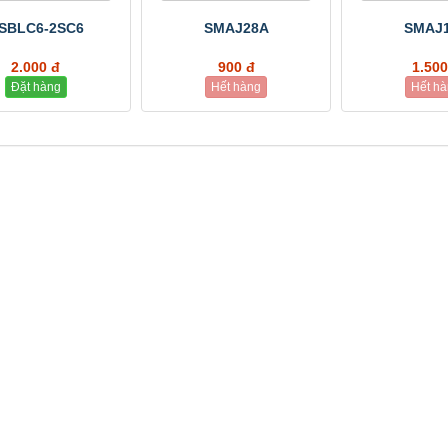
SBLC6-2SC6
SMAJ28A
SMAJ
2.000 đ
900 đ
1.500
Đặt hàng
Hết hàng
Hết h