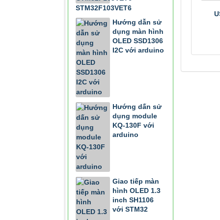
STM32F103VET6
U
Hướng dẫn sử
dụng màn hình
OLED SSD1306
I2C với arduino
Hướng dấn sử
dụng module
KQ-130F với
arduino
Giao tiếp màn
hình OLED 1.3
inch SH1106
với STM32