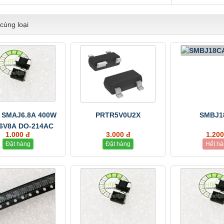
cùng loại
 SMAJ6.8A 400W
PRTR5V0U2X
SMBJ1
 6V8A DO-214AC
1.000 đ
3.000 đ
1.200
Đặt hàng
Đặt hàng
Hết h