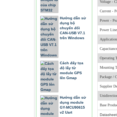
Voltage - 
Current - P
Hướng dẫn sử
Power - Pe
dụng bộ
chuyển đổi
Power Line
CAN-USB V7.1
trên Windows
Application
Capacitanc
Operating 
Cách đẩy tọa
Mounting 
độ lấy từ
module GPS
Package / C
lên Gmap
Supplier D
Unidirectio
Hướng dẫn sử
dụng module
Base Produ
GY-MCU90615
v2 Uart
Datasheet