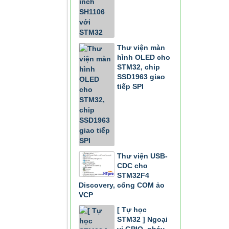
Thư viện màn
hình OLED cho
STM32, chip
SSD1963 giao
tiếp SPI
Thư viện USB-
CDC cho
STM32F4
Discovery, cổng COM ảo
VCP
[ Tự học
STM32 ] Ngoại