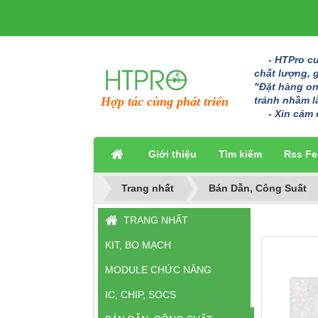
- HTPro cun
chất lượng, 
"Đặt hàng onl
tránh nhầm l
Hợp tác cùng phát triển
- Xin cảm 
Giới thiệu
Tìm kiếm
Rss Fe
Trang nhất
Bán Dẫn, Công Suất
TRANG NHẤT
KIT, BO MẠCH
MODULE CHỨC NĂNG
IC, CHIP, SOCS