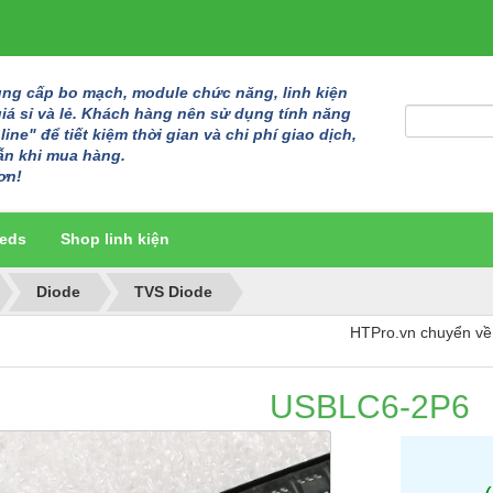
g cấp bo mạch, module chức năng, linh kiện
giá sỉ và lẻ. Khách hàng nên sử dụng tính năng
ine" để tiết kiệm thời gian và chi phí giao dịch,
ẫn khi mua hàng.
ơn!
eds
Shop linh kiện
Diode
TVS Diode
HTPro.vn chuyển về 137 Đườ
USBLC6-2P6