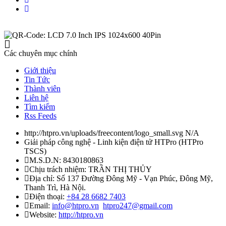
Các chuyên mục chính
Giới thiệu
Tin Tức
Thành viên
Liên hệ
Tìm kiếm
Rss Feeds
http://htpro.vn/uploads/freecontent/logo_small.svg
N/A
Giải pháp công nghệ - Linh kiện điện tử HTPro
(
HTPro
TSCS
)
M.S.D.N: 8430180863
Chịu trách nhiệm:
TRẦN THỊ THỦY
Địa chỉ:
Số 137 Đường Đông Mỹ - Vạn Phúc, Đông Mỹ,
Thanh Trì, Hà Nội.
Điện thoại:
+84 28 6682 7403
Email:
info@htpro.vn
htpro247@gmail.com
Website:
http://htpro.vn