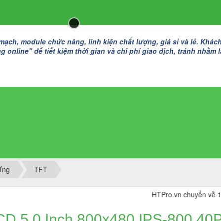
h, module chức năng, linh kiện chất lượng, giá sỉ và lẻ. Khác
 online" để tiết kiệm thời gian và chi phí giao dịch, tránh nhầm 
Ứng
TFT
HTPro.vn chuyển về 137 Đường
CD 5.0 Inch 800x480 IPS-800 40P