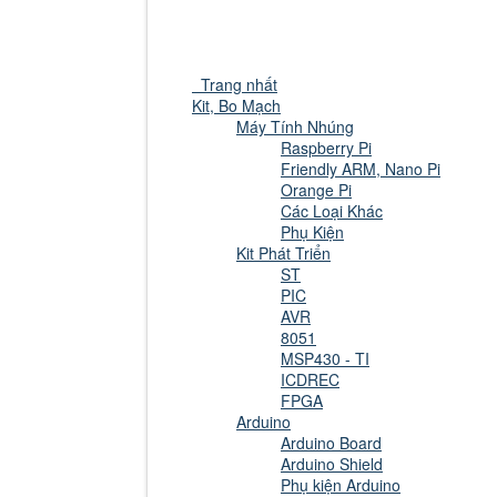
Trang nhất
Kit, Bo Mạch
Máy Tính Nhúng
Raspberry Pi
Friendly ARM, Nano Pi
Orange Pi
Các Loại Khác
Phụ Kiện
Kit Phát Triển
ST
PIC
AVR
8051
MSP430 - TI
ICDREC
FPGA
Arduino
Arduino Board
Arduino Shield
Phụ kiện Arduino