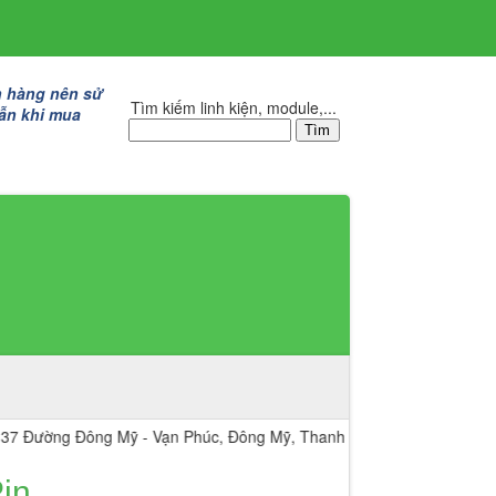
h hàng nên sử
Tìm kiếm linh kiện, module,...
lẫn khi mua
 Đông Mỹ - Vạn Phúc, Đông Mỹ, Thanh Trì, Hà Nội.
in