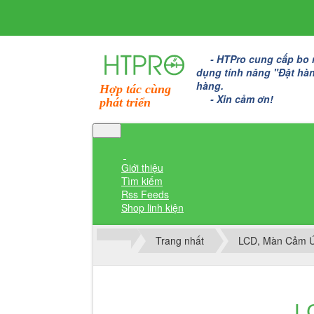
- HTPro cung cấp bo mạc
dụng tính năng "Đặt hàng
hàng.
Hợp tác cùng
- Xin cảm ơn!
phát triển
Giới thiệu
Tìm kiếm
Rss Feeds
Shop linh kiện
Trang nhất
LCD, Màn Cảm 
Thành viên đăng nhập
L