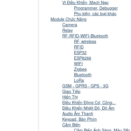
Vi Điều Khiển, Mạch Nạp
Programmer, Debugger
Phụ kiện, các loại khác
Module Chức Năng
Camera
Relay
RF-RFID-WIFI-Bluetooth
RF, wireless
RFID
ESP32
ESP8266
WIFI
Zigbee
Bluetooth
LoRa
GSM - GPRS - GPS - 3G
Giao Tiếp
Hiển Thị
Điều Khiển Động Cơ, Công...
Điều Khiển Nhiệt Độ, Độ Ẩm
Audio Âm Thanh
Keypad, Bàn Phím
Cảm Biến
Cảm Biến Ánh Sáng, Màu Sắc