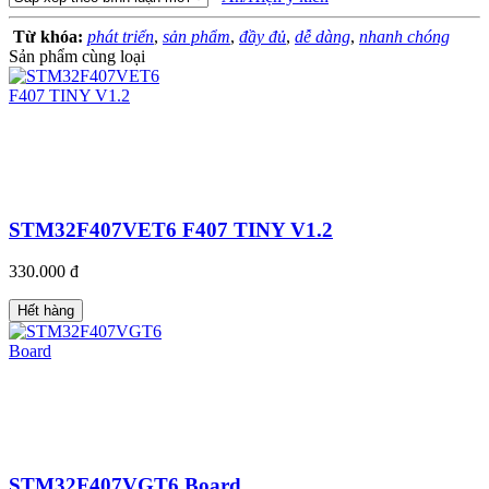
Từ khóa:
phát triển
,
sản phẩm
,
đầy đủ
,
dễ dàng
,
nhanh chóng
Sản phẩm cùng loại
STM32F407VET6 F407 TINY V1.2
330.000 đ
Hết hàng
STM32F407VGT6 Board