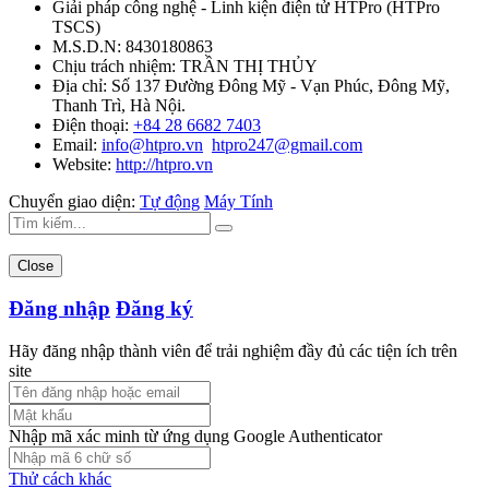
Giải pháp công nghệ - Linh kiện điện tử HTPro
(
HTPro
TSCS
)
M.S.D.N: 8430180863
Chịu trách nhiệm:
TRẦN THỊ THỦY
Địa chỉ:
Số 137 Đường Đông Mỹ - Vạn Phúc, Đông Mỹ,
Thanh Trì, Hà Nội.
Điện thoại:
+84 28 6682 7403
Email:
info@htpro.vn
htpro247@gmail.com
Website:
http://htpro.vn
Chuyển giao diện:
Tự động
Máy Tính
Close
Đăng nhập
Đăng ký
Hãy đăng nhập thành viên để trải nghiệm đầy đủ các tiện ích trên
site
Nhập mã xác minh từ ứng dụng Google Authenticator
Thử cách khác