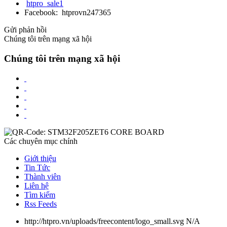
htpro_sale1
Facebook: htprovn247365
Gửi phản hồi
Chúng tôi trên mạng xã hội
Chúng tôi trên mạng xã hội
Các chuyên mục chính
Giới thiệu
Tin Tức
Thành viên
Liên hệ
Tìm kiếm
Rss Feeds
http://htpro.vn/uploads/freecontent/logo_small.svg
N/A