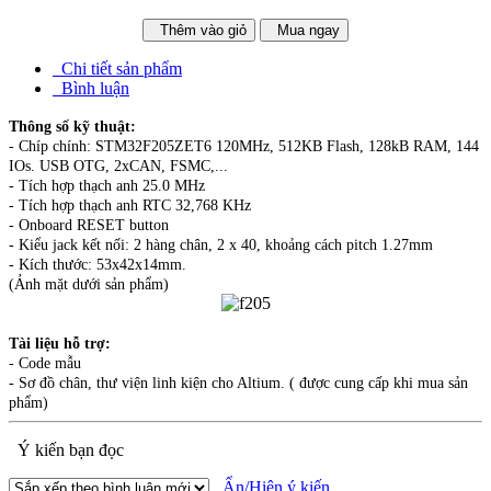
Thêm vào giỏ
Mua ngay
Chi tiết sản phẩm
Bình luận
Thông số kỹ thuật:
- Chíp chính: STM32F205ZET6 120MHz, 512KB Flash, 128kB RAM, 144
IOs. USB OTG, 2xCAN, FSMC,...
- Tích hợp thạch anh 25.0 MHz
- Tích hợp thạch anh RTC 32,768 KHz
- Onboard RESET button
- Kiểu jack kết nối: 2 hàng chân, 2 x 40, khoảng cách pitch 1.27mm
- Kích thước: 53x42x14mm.
(Ảnh mặt dưới sản phẩm)
Tài liệu hỗ trợ:
- Code mẫu
- Sơ đồ chân, thư viện linh kiện cho Altium. ( được cung cấp khi mua sản
phẩm)
Ý kiến bạn đọc
Ẩn/Hiện ý kiến