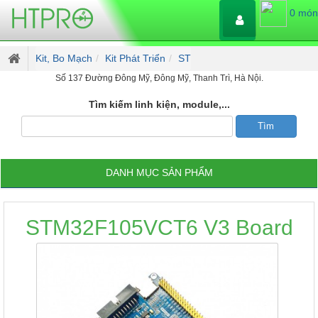
0 món
Kit, Bo Mạch
Kit Phát Triển
ST
Số 137 Đường Đông Mỹ, Đông Mỹ, Thanh Trì, Hà Nội.
Tìm kiếm linh kiện, module,...
DANH MỤC SẢN PHẨM
STM32F105VCT6 V3 Board