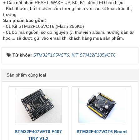
+ Các nút nhấn RESET, WAKE UP, K0, K1, đèn LED báo hiệu.
- Kích thước, bố trí chân cắm tương thích với các kit khác trên thị
trường.
Sản phẩm bao gồm:
- 01 Kit STM32F105VCT6 (Flash 256KB)
- 01 bộ mã nguồn, sơ đồ nguyên lý, thư viện altium, hướng dẫn tự
học,... sẽ được gửi vào email khi khách hàng mua sản phẩm.
Từ khóa:
STM32F105VCT6
,
KIT STM32F105VCT6
Sản phẩm cùng loại
STM32F407VET6 F407
STM32F407VGT6 Board
TINY V1.2