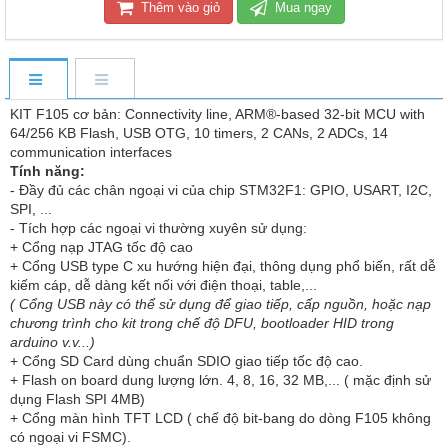
Thêm vào giỏ
Mua ngay
KIT F105 cơ bản: Connectivity line, ARM®-based 32-bit MCU with
64/256 KB Flash, USB OTG, 10 timers, 2 CANs, 2 ADCs, 14
communication interfaces
Tính năng:
- Đầy đủ các chân ngoại vi của chip STM32F1: GPIO, USART, I2C,
SPI, ...
- Tích hợp các ngoại vi thường xuyên sử dụng:
+ Cổng nạp JTAG tốc độ cao
+ Cổng USB type C xu hướng hiện đại, thông dụng phổ biến, rất dễ
kiếm cáp, dễ dàng kết nối với điện thoại, table,...
( Cổng USB này có thể sử dụng để giao tiếp, cấp nguồn, hoặc nạp
chương trình cho kit trong chế độ DFU, bootloader HID trong
arduino v.v...)
+ Cổng SD Card dùng chuẩn SDIO giao tiếp tốc độ cao.
+ Flash on board dung lượng lớn. 4, 8, 16, 32 MB,... ( mặc định sử
dụng Flash SPI 4MB)
+ Cổng màn hình TFT LCD ( chế độ bit-bang do dòng F105 không
có ngoại vi FSMC).