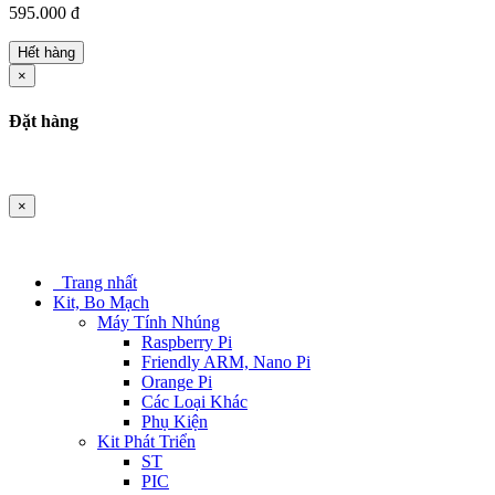
595.000 đ
Hết hàng
×
Đặt hàng
×
Trang nhất
Kit, Bo Mạch
Máy Tính Nhúng
Raspberry Pi
Friendly ARM, Nano Pi
Orange Pi
Các Loại Khác
Phụ Kiện
Kit Phát Triển
ST
PIC