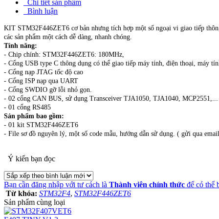
Chi tiết sản phẩm
Bình luận
KIT STM32F446ZET6 cơ bản nhưng tích hợp một số ngoại vi giao tiếp thôn
các sản phẩm một cách dễ dàng, nhanh chóng.
Tính năng:
- Chip chính: STM32F446ZET6: 180MHz,
- Cổng USB type C thông dụng có thể giao tiếp máy tính, điện thoại, máy tí
- Cổng nạp JTAG tốc độ cao
- Cổng ISP nạp qua UART
- Cổng SWDIO gỡ lỗi nhỏ gọn.
- 02 cổng CAN BUS, sử dụng Transceiver TJA1050, TJA1040, MCP2551,...
- 01 cổng RS485
Sản phẩm bao gồm:
- 01 kit STM32F446ZET6
- File sơ đồ nguyên lý, một số code mẫu, hướng dẫn sử dụng. ( gửi qua email
Ý kiến bạn đọc
Bạn cần đăng nhập với tư cách là
Thành viên chính thức
để có thể 
Từ khóa:
STM32F4
,
STM32F446ZET6
Sản phẩm cùng loại