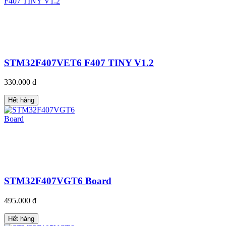
STM32F407VET6 F407 TINY V1.2
330.000 đ
Hết hàng
STM32F407VGT6 Board
495.000 đ
Hết hàng