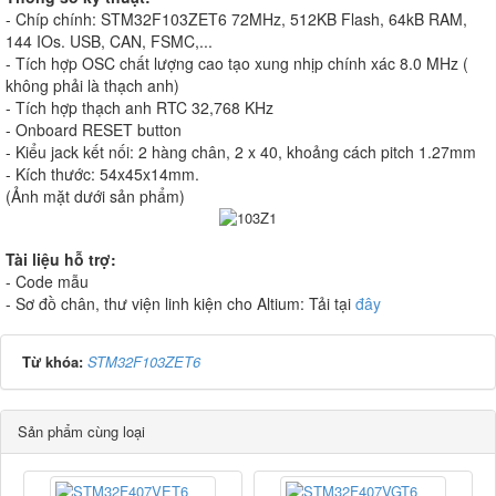
- Chíp chính: STM32F103ZET6 72MHz, 512KB Flash, 64kB RAM,
144 IOs. USB, CAN, FSMC,...
- Tích hợp OSC chất lượng cao tạo xung nhịp chính xác 8.0 MHz (
không phải là thạch anh)
- Tích hợp thạch anh RTC 32,768 KHz
- Onboard RESET button
- Kiểu jack kết nối: 2 hàng chân, 2 x 40, khoảng cách pitch 1.27mm
- Kích thước: 54x45x14mm.
(Ảnh mặt dưới sản phẩm)
Tài liệu hỗ trợ:
- Code mẫu
- Sơ đồ chân, thư viện linh kiện cho Altium: Tải tại
đây
Từ khóa:
STM32F103ZET6
Sản phẩm cùng loại