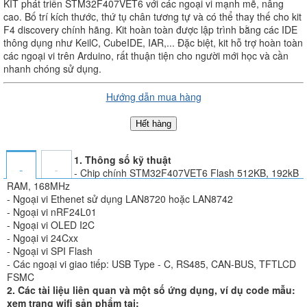
KIT phát triển STM32F407VET6 với các ngoại vi mạnh mẽ, nâng
cao. Bố trí kích thước, thứ tụ chân tương tự và có thể thay thế cho kit
F4 discovery chính hãng. Kit hoàn toàn được lập trình bằng các IDE
thông dụng như KeilC, CubeIDE, IAR,... Đặc biệt, kit hỗ trợ hoàn toàn
các ngoại vi trên Arduino, rất thuận tiện cho người mới học và cần
nhanh chóng sử dụng.
Hướng dẫn mua hàng
Hết hàng
1. Thông số kỹ thuật
- Chip chính STM32F407VET6 Flash 512KB, 192kB
RAM, 168MHz
- Ngoại vi Ethenet sử dụng LAN8720 hoặc LAN8742
- Ngoại vi nRF24L01
- Ngoại vi OLED I2C
- Ngoại vi 24Cxx
- Ngoại vi SPI Flash
- Các ngoại vi giao tiếp: USB Type - C, RS485, CAN-BUS, TFTLCD
FSMC
2. Các tài liệu liên quan và một số ứng dụng, ví dụ code mẫu:
xem trang wifi sản phẩm tại: