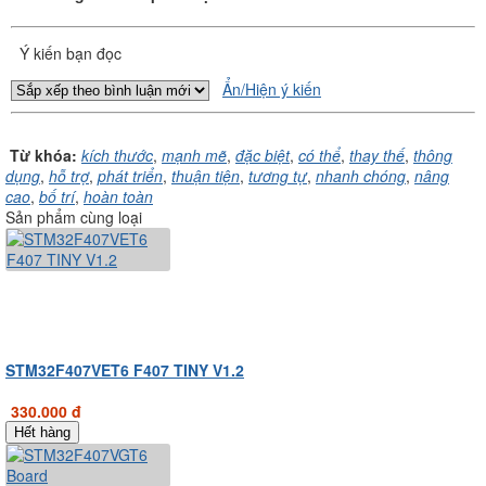
Ý kiến bạn đọc
Ẩn/Hiện ý kiến
Từ khóa:
kích thước
,
mạnh mẽ
,
đặc biệt
,
có thể
,
thay thế
,
thông
dụng
,
hỗ trợ
,
phát triển
,
thuận tiện
,
tương tự
,
nhanh chóng
,
nâng
cao
,
bố trí
,
hoàn toàn
Sản phẩm cùng loại
STM32F407VET6 F407 TINY V1.2
330.000 đ
Hết hàng