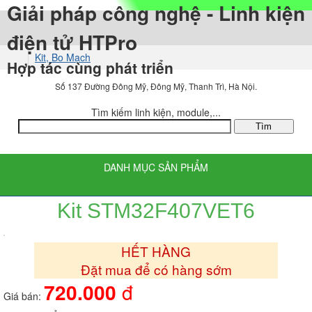
Giải pháp công nghệ - Linh kiện
điện tử HTPro
Kit, Bo Mạch
Hợp tác cùng phát triển
Kit Phát Triển
Số 137 Đường Đông Mỹ, Đông Mỹ, Thanh Trì, Hà Nội.
ST
Tìm kiếm linh kiện, module,...
DANH MỤC SẢN PHẨM
Kit STM32F407VET6
HẾT HÀNG
Đặt mua để có hàng sớm
720.000
đ
Giá bán: