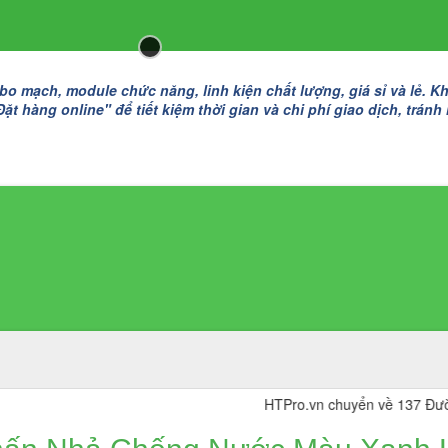
 mạch, module chức năng, linh kiện chất lượng, giá sỉ và lẻ. K
t hàng online" để tiết kiệm thời gian và chi phí giao dịch, tránh
HTPro.vn chuyển về 137 Đường Đôn