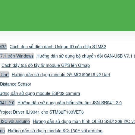
Cách đọc số định danh Unique ID của chip STM32
Hướng dẫn sử dụng bộ chuyển đổi CAN-USB V7.1 
Cách đẩy tọa độ lấy từ module GPS lên Gmap
Hướng dẫn sử dụng module GY-MCU90615 v2 Uart
Distance Sensor
ướng dẫn sử dụng module ESP32 camera
Hướng dẫn sử dụng cảm biến siêu âm JSN-SR04T-2.0
Project Driver ILI9341 cho STM32F103VET6
Hướng dẫn sử dụng màn hình OLED SSD1306 I2C vớ
Hướng dấn sử dụng module KQ-130F với arduino