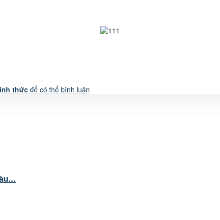
ính thức
để có thể bình luận
u...