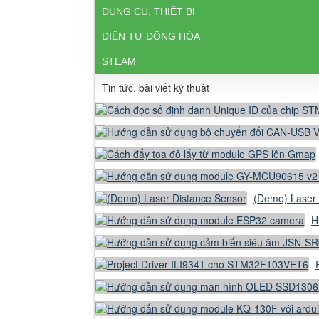
DỤNG CỤ, THIẾT BỊ
ĐIỆN TỰ ĐỘNG HÓA
STEAM
Tin tức, bài viết kỹ thuật
(Demo) Laser 
H