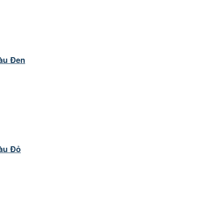
àu Đen
àu Đỏ