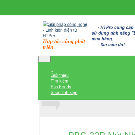
- HTPro cung cấp bo
sử dụng tính năng "Đặ
mua hàng.
Hợp tác cùng phát
- Xin cảm ơn!
triển
Giới thiệu
Tìm kiếm
Rss Feeds
Shop linh kiện
Thành viên đăng nhập