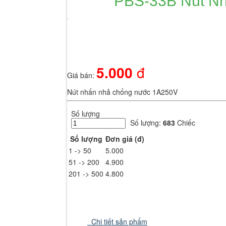
PBS-33B Nút N
Hãy đăng nhập thành viên để trải nghiệm đầy đủ các tiện ích trên sit
Nhập mã xác minh từ ứng dụng Google Authenticator
Thử cách khác
5.000
đ
Giá bán:
Nhập một trong các mã dự phòng bạn đã nhận được.
Nút nhấn nhả chống nước 1A250V
Thử cách khác
Đăng nhập
Số lượng
Số lượng:
683
Chiếc
Số lượng
Đơn giá (đ)
1 -> 50
5.000
51 -> 200
4.900
201 -> 500
4.800
Chi tiết sản phẩm