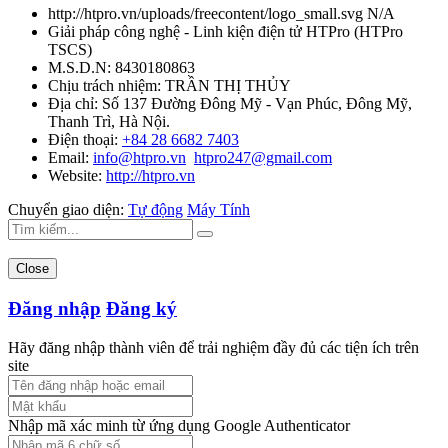
http://htpro.vn/uploads/freecontent/logo_small.svg
N/A
Giải pháp công nghệ - Linh kiện điện tử HTPro
(
HTPro
TSCS
)
M.S.D.N: 8430180863
Chịu trách nhiệm:
TRẦN THỊ THỦY
Địa chỉ:
Số 137 Đường Đông Mỹ - Vạn Phúc, Đông Mỹ,
Thanh Trì, Hà Nội.
Điện thoại:
+84 28 6682 7403
Email:
info@htpro.vn
htpro247@gmail.com
Website:
http://htpro.vn
Chuyển giao diện:
Tự động
Máy Tính
Close
Đăng nhập
Đăng ký
Hãy đăng nhập thành viên để trải nghiệm đầy đủ các tiện ích trên
site
Nhập mã xác minh từ ứng dụng Google Authenticator