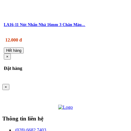
LA16-11 Nút Nhấn Nhả 16mm 3 Chân Màu...
12.000 đ
Hết hàng
×
Đặt hàng
×
Thông tin liên hệ
(028) 6682 7403