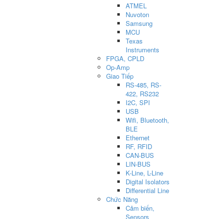
ATMEL
Nuvoton
Samsung
MCU
Texas
Instruments
FPGA, CPLD
Op-Amp
Giao Tiếp
RS-485, RS-
422, RS232
I2C, SPI
USB
Wifi, Bluetooth,
BLE
Ethernet
RF, RFID
CAN-BUS
LIN-BUS
K-Line, L-Line
Digital Isolators
Differential Line
Chức Năng
Cảm biến,
Sensors