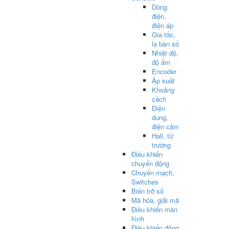
Dòng
điện,
điện áp
Gia tốc,
la bàn số
Nhiệt độ,
độ ẩm
Encoder
Áp suất
Khoảng
cách
Điện
dung,
điện cảm
Hall, từ
trường
Điều khiển
chuyển động
Chuyển mạch,
Switches
Biến trở số
Mã hóa, giải mã
Điều khiển màn
hình
Điều khiển động