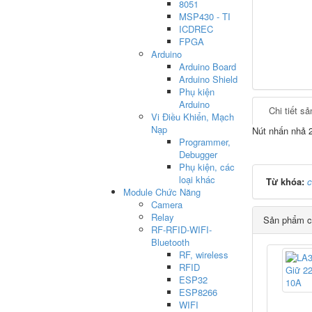
8051
MSP430 - TI
ICDREC
FPGA
Arduino
Arduino Board
Arduino Shield
Phụ kiện
Arduino
Chi tiết s
Vi Điều Khiển, Mạch
Nạp
Nút nhấn nhả
Programmer,
Debugger
Phụ kiện, các
loại khác
Từ khóa:
c
Module Chức Năng
Camera
Relay
Sản phẩm c
RF-RFID-WIFI-
Bluetooth
RF, wireless
RFID
ESP32
ESP8266
WIFI