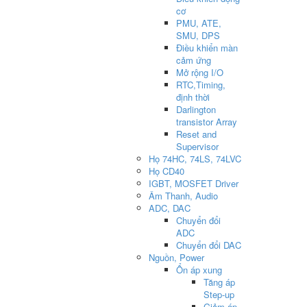
cơ
PMU, ATE,
SMU, DPS
Điều khiển màn
cảm ứng
Mở rộng I/O
RTC,Timing,
định thời
Darlington
transistor Array
Reset and
Supervisor
Họ 74HC, 74LS, 74LVC
Họ CD40
IGBT, MOSFET Driver
Âm Thanh, Audio
ADC, DAC
Chuyển đổi
ADC
Chuyển đổi DAC
Nguồn, Power
Ổn áp xung
Tăng áp
Step-up
Giảm áp