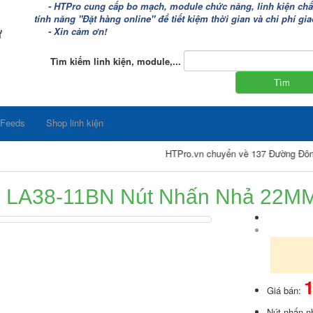
- HTPro cung cấp bo mạch, module chức năng, linh kiện chất 
tính năng "Đặt hàng online" để tiết kiệm thời gian và chi phí g
ử
- Xin cảm ơn!
Tìm kiếm linh kiện, module,...
 Feeds
Shop linh kiện
HTPro.vn chuyển về 137 Đường Đông Mỹ - Vạn
LA38-11BN Nút Nhấn Nhả 22M
1
Giá bán:
Nút nhấn n