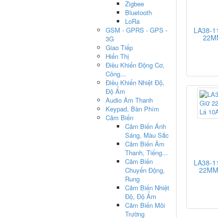
Zigbee
Bluetooth
LoRa
GSM - GPRS - GPS -
LA38-1
22MM
3G
Giao Tiếp
Hiển Thị
Điều Khiển Động Cơ,
Công...
Điều Khiển Nhiệt Độ,
Độ Ẩm
Audio Âm Thanh
Keypad, Bàn Phím
Cảm Biến
Cảm Biến Ánh
Sáng, Màu Sắc
Cảm Biến Âm
Thanh, Tiếng...
Cảm Biến
LA38-1
22MM 
Chuyển Động,
Rung
Cảm Biến Nhiệt
Độ, Độ Ẩm
Cảm Biến Môi
Trường