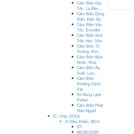
Cảm Biến Gia
Tốc, La Bàn,...
Cảm Biến Dòng
Điện, Điện Áp
Cảm Biến Vận
Tốc, Encoder
Cảm Biến Sinh
Trắc Học, Vân...
Cảm Biến Từ
Trường, Kim...
Cảm Biến Mực
Nước, Mưa
Cảm Biến Áp
Suất, Lưu...
Cảm Biến
Khoảng Cách,
Vật...
Sò Nóng Lạnh
Peltier
Cảm Biến Phát
Hiện Người
IC, Chip, SOCs
Vi Điều Khiển, MCU
ST
MICROCHIP